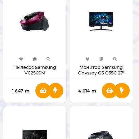
Пылесос Samsung
Монитор Samsung
VC2500M
Odyssey G5 G55C 27"
VC20M2520JP/EV
(LS27CG552EMXUE)
1 647
m
4 014
m