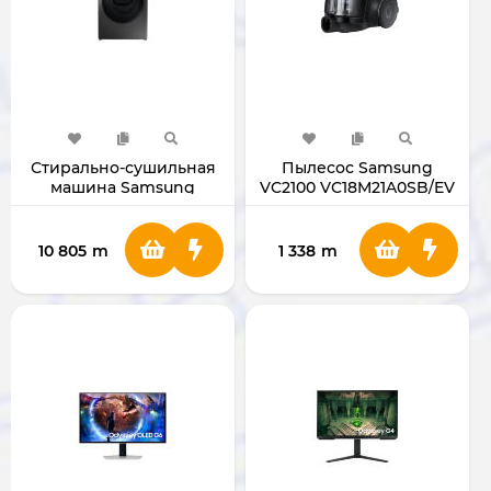
Стирально-сушильная
Пылесос Samsung
машина Samsung
VC2100 VC18M21A0SB/EV
WD80T554CBX
WD80T554CBX/LD
10 805
m
1 338
m