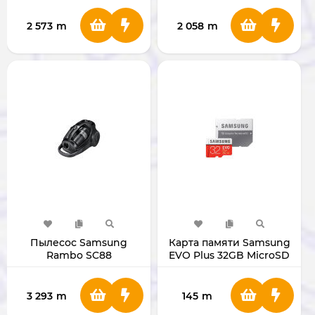
2 573
m
2 058
m
Пылесос Samsung
Карта памяти Samsung
Rambo SC88
EVO Plus 32GB MicroSD
VCC8874H35
3 293
m
145
m