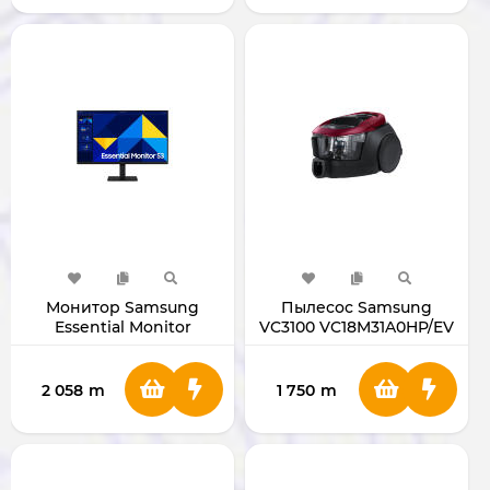
Монитор Samsung
Пылесос Samsung
Essential Monitor
VC3100 VC18M31A0HP/EV
S3(S30GD)
LS27D300GAMXUE
2 058
m
1 750
m