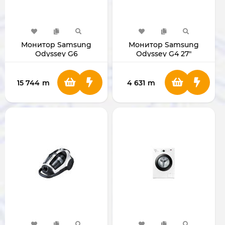
Монитор Samsung
Монитор Samsung
Odyssey G6
Odyssey G4 27"
[LS27BG402EMXUE]
15 744
m
4 631
m