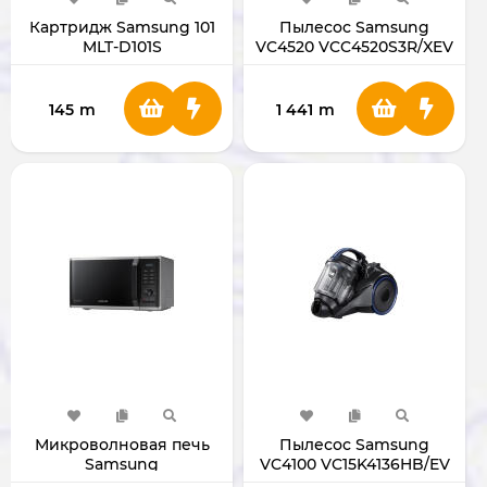
Картридж Samsung 101
Пылесос Samsung
MLT-D101S
VC4520 VCC4520S3R/XEV
красный
145
m
1 441
m
Микроволновая печь
Пылесос Samsung
Samsung
VC4100 VC15K4136HB/EV
MG23K3575AS/BW