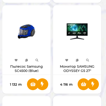
Пылесос Samsung
Монитор SAMSUNG
SC4500 (Blue)
ODYSSEY G5 27"
[VCC4520S36]
1 132
m
4 116
m