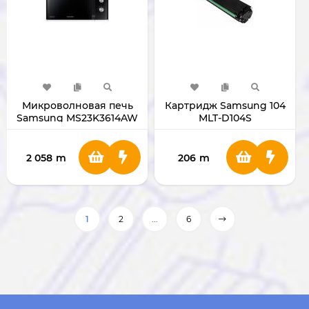
Микроволновая печь
Картридж Samsung 104
Samsung MS23K3614AW
MLT-D104S
(White)
2 058
m
206
m
1
2
...
6