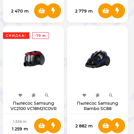
2 470
m
2 779
m
СКИДКА!
-79 m
Пылесос Samsung
Пылесос Samsung
VC2100 VC18M21C0VR
Rambo SC88
VCC8836V36
1 338
m
2 882
m
1 259
m