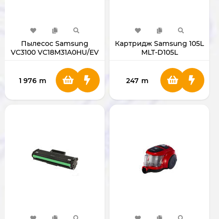
Пылесос Samsung
Картридж Samsung 105L
VC3100 VC18M31A0HU/EV
MLT-D105L
1 976
m
247
m