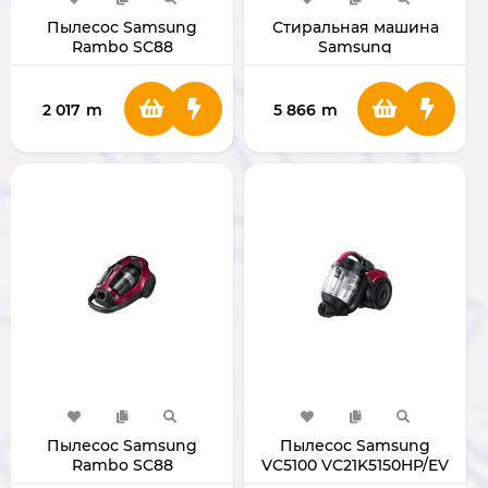
Пылесос Samsung
Стиральная машина
Rambo SC88
Samsung
VCC8835V37/XEV
WW60AG4S00CELD 6кг
2 017
m
5 866
m
Пылесос Samsung
Пылесос Samsung
Rambo SC88
VC5100 VC21K5150HP/EV
VCC885FH3P