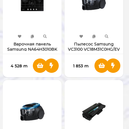
Варочная панель
Пылесос Samsung
Samsung NA64H3010BK
VC3100 VC18M31C0HG/EV
NA64H3010BK/WT
4 528
m
1 853
m