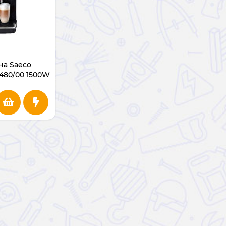
а Saeco
480/00 1500W