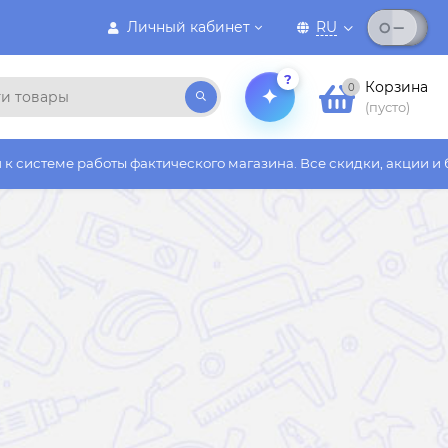
Личный кабинет
RU
?
Корзина
0
(пусто)
оты фактического магазина. Все скидки, акции и бонусы действ