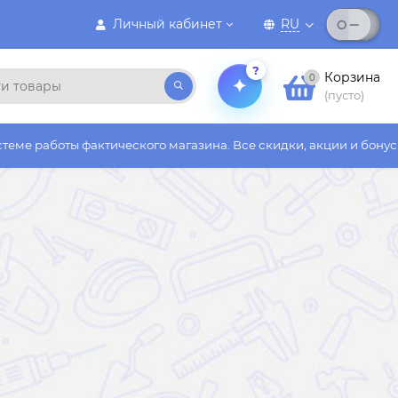
Личный кабинет
RU
?
Корзина
0
(пусто)
ктического магазина. Все скидки, акции и бонусы действуют то