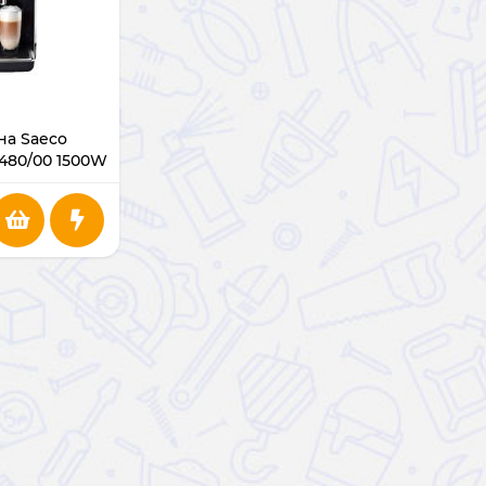
а Saeco
480/00 1500W