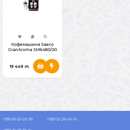
Кофемашина Saeco
GranAroma SM6480/00
1500W
19 449
m
+993-61-53-20-99
+993-12-28-04-01