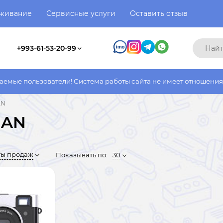
уживание
Сервисные услуги
Оставить отзыв
+993-61-53-20-99
атели! Система работы сайта не имеет отношения к системе раб
AN
IAN
ты продаж
Показывать по:
30