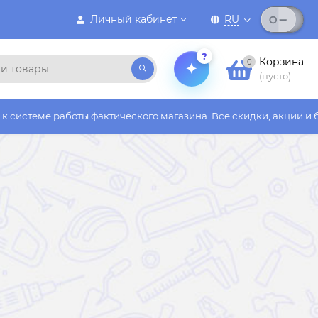
Личный кабинет
RU
?
Корзина
0
(пусто)
оты фактического магазина. Все скидки, акции и бонусы действ