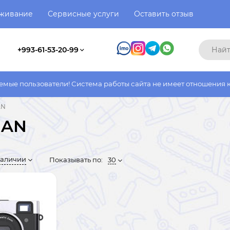
уживание
Сервисные услуги
Оставить отзыв
+993-61-53-20-99
ели! Система работы сайта не имеет отношения к системе работ
AN
IAN
наличии
Показывать по:
30