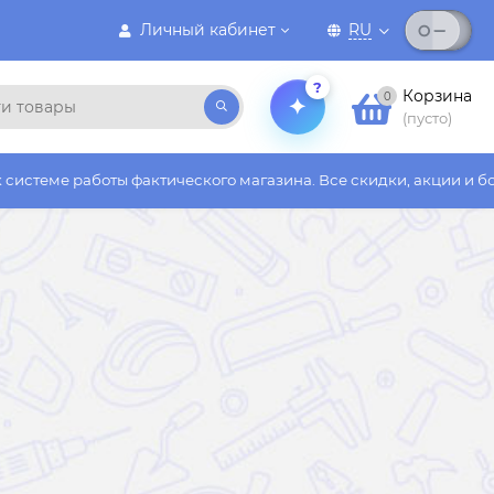
Личный кабинет
RU
?
Корзина
0
(пусто)
ы фактического магазина. Все скидки, акции и бонусы действую