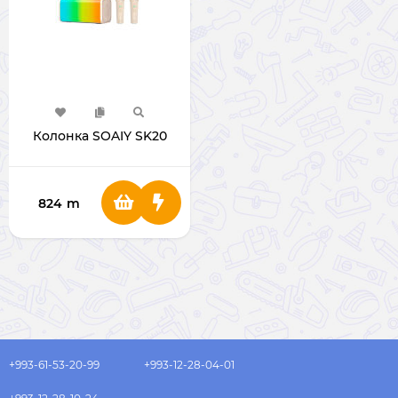
Колонка SOAIY SK20
824
m
+993-61-53-20-99
+993-12-28-04-01