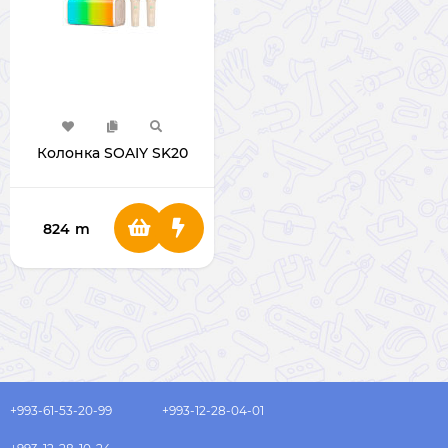
Колонка SOAIY SK20
824
m
+993-61-53-20-99
+993-12-28-04-01