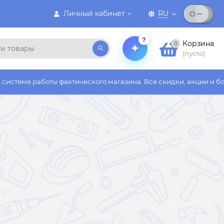
Личный кабинет
RU
?
Корзина
0
(пусто)
ы фактического магазина. Все скидки, акции и бонусы действую