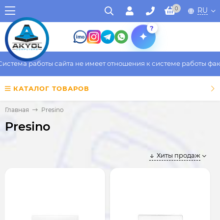
0
RU
?
ма работы сайта не имеет отношения к системе работы фактичес
КАТАЛОГ ТОВАРОВ
Главная
Presino
Presino
Хиты продаж