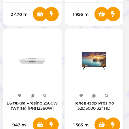
2 470
m
1 956
m
Вытяжка Presino 2560W
Телевизор Presino
(White) [PRH2560W]
32D5000 32" HD
947
m
1 585
m