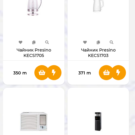
Чайник Presino
Чайник Presino
KECS1705
KECS1703
350
m
371
m