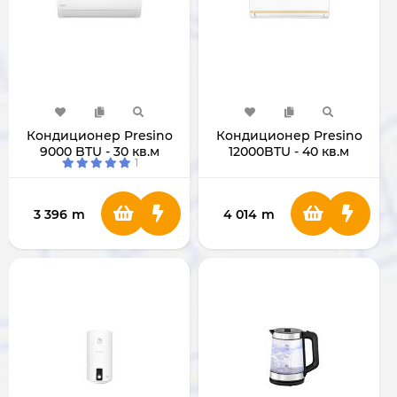
Кондиционер Presino
Кондиционер Presino
9000 BTU - 30 кв.м
12000BTU - 40 кв.м
1
PMFH09B-1A1A1NC
PMAC12B-1A1A1NA
3 396
m
4 014
m