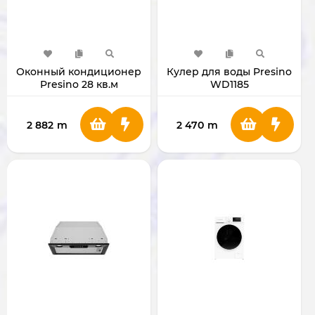
Оконный кондиционер
Кулер для воды Presino
Presino 28 кв.м
WD1185
PWAC07B-1A1A1NA
2 882
m
2 470
m