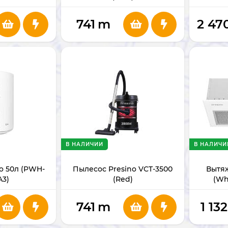
1NA
741
m
2 47
В НАЛИЧИИ
В НАЛИЧИ
o 50л (PWH-
Пылесос Presino VCT-3500
Вытяж
A3)
(Red)
(Wh
741
m
1 132