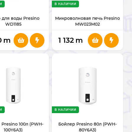
И
В НАЛИЧИИ
 для воды Presino
Микроволновая печь Presino
WD1185
MW023M02
0
m
1 132
m
И
В НАЛИЧИИ
 Presino 100л (PWH-
Бойлер Presino 80л (PWH-
100Y6A3)
80Y6A3)