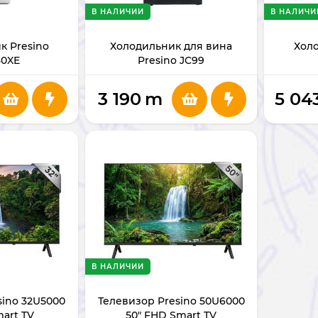
В НАЛИЧИИ
В НАЛИЧИ
к Presino
Холодильник для вина
Холо
0XE
Presino JC99
3 190
m
5 04
В НАЛИЧИИ
sino 32U5000
Телевизор Presino 50U6000
mart TV
50" FHD Smart TV