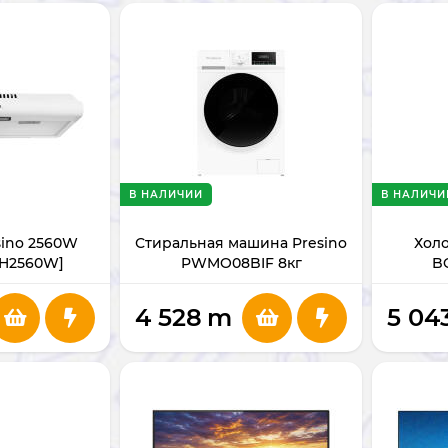
В НАЛИЧИИ
В НАЛИЧИ
sino 2560W
Стиральная машина Presino
Холо
RH2560W]
PWMO08BIF 8кг
B
4 528
m
5 04