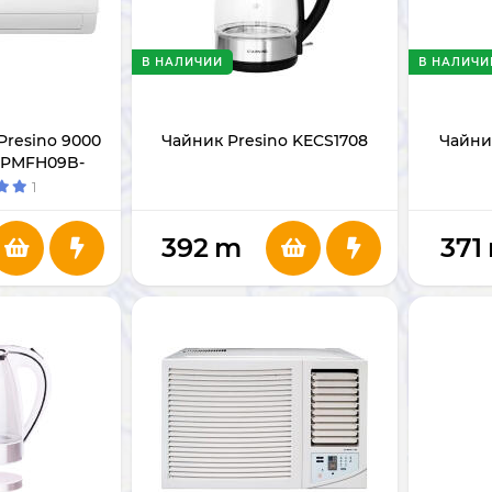
В НАЛИЧИИ
В НАЛИЧИ
resino 9000
Чайник Presino KECS1708
Чайни
м PMFH09B-
1NC
1
392
m
371