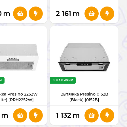
0
m
2 161
m
И
В НАЛИЧИИ
ка Presino 2252W
Вытяжка Presino 0152B
ite) [PRH2252W]
(Black) [0152B]
m
1 132
m