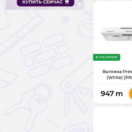
В НАЛИЧИИ
Вытяжка Pre
(White) [P
947
m