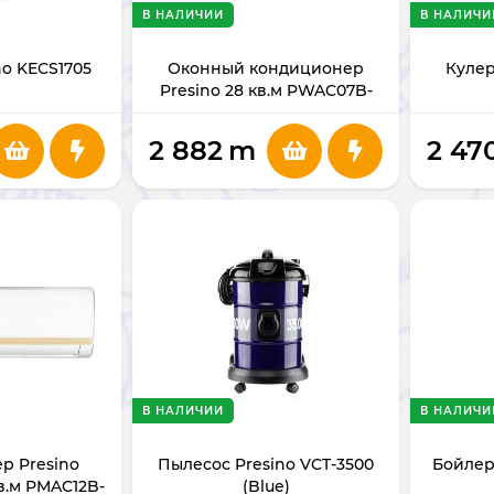
В НАЛИЧИИ
В НАЛИЧИ
no KECS1705
Оконный кондиционер
Кулер
Presino 28 кв.м PWAC07B-
1A1A1NA
2 882
m
2 47
В НАЛИЧИИ
В НАЛИЧИ
р Presino
Пылесос Presino VCT-3500
Бойлер
кв.м PMAC12B-
(Blue)