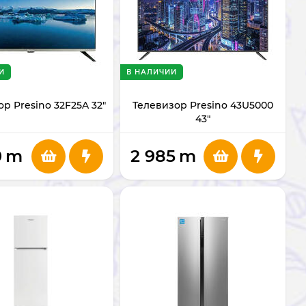
И
В НАЛИЧИИ
р Presino 32F25A 32"
Телевизор Presino 43U5000
43"
0
m
2 985
m