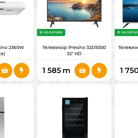
В НАЛИЧИИ
В НАЛИЧИ
sino 2360W
Телевизор Presino 32D5000
Телевизо
te)
32" HD
1 585
m
1 75