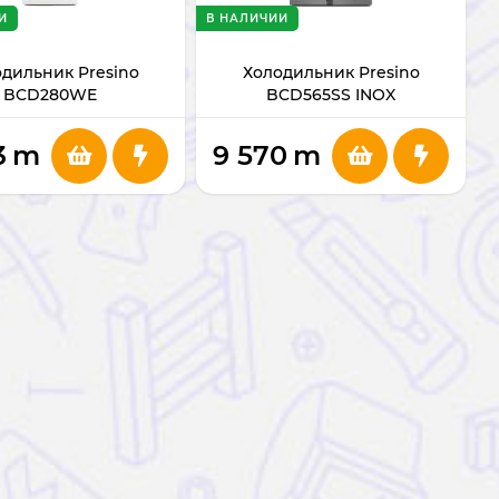
И
В НАЛИЧИИ
дильник Presino
Холодильник Presino
BCD280WE
BCD565SS INOX
3
m
9 570
m