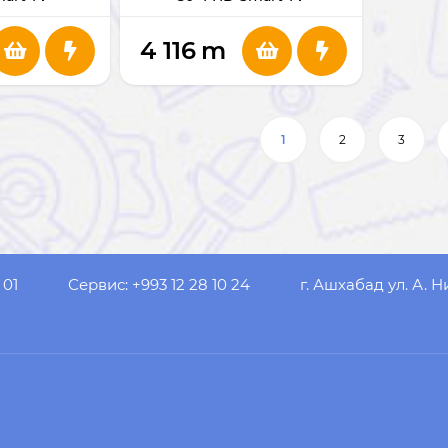
4 116
m
1
2
3
 01
Сервис: +993 12 28 10 24
г. Ашхабад ул. А. Н