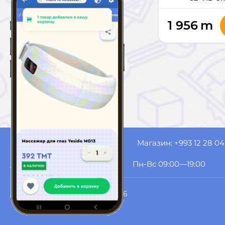
1 956
m
Оператор: +993 61 53 20 99
Магазин: +993 12 28 04
akyol.website@gmail.com
Пн-Вс 09:00—19:00
AK YOL COMPUTERS
© 2026