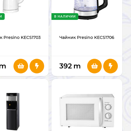
И
В НАЛИЧИИ
к Presino KECS1703
Чайник Presino KECS1706
m
392
m