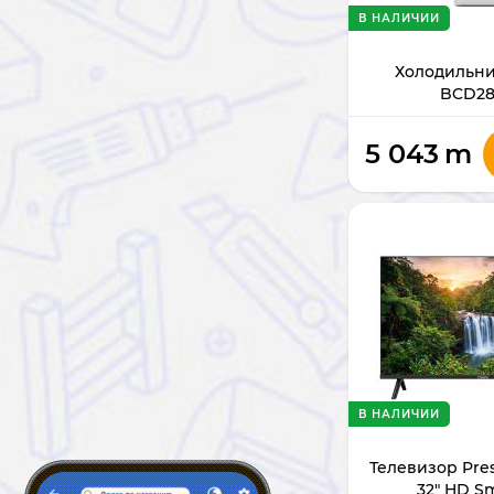
В НАЛИЧИИ
Холодильни
BCD28
5 043
m
В НАЛИЧИИ
Телевизор Pre
32" HD S