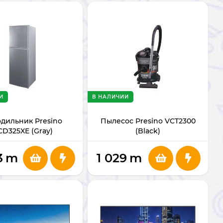
И
В НАЛИЧИИ
дильник Presino
Пылесос Presino VCT2300
CD325XE (Gray)
(Black)
3
m
1 029
m