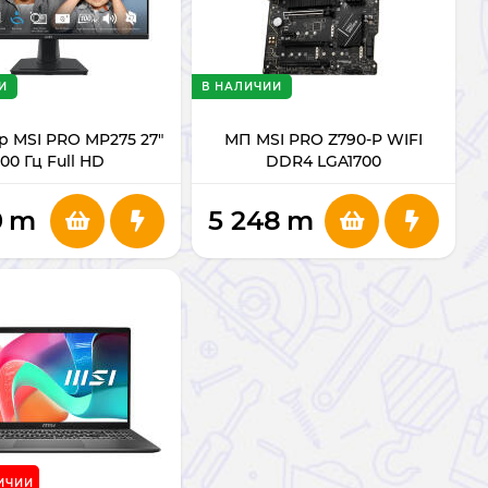
И
В НАЛИЧИИ
 MSI PRO MP275 27"
МП MSI PRO Z790-P WIFI
100 Гц Full HD
DDR4 LGA1700
0
m
5 248
m
ИЧИИ