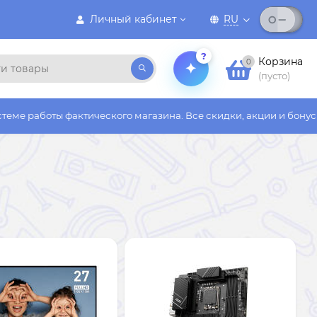
Личный кабинет
RU
?
Корзина
0
(пусто)
фактического магазина. Все скидки, акции и бонусы действуют 