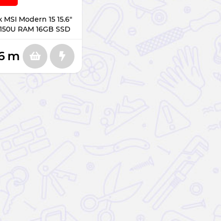
 MSI Modern 15 15.6"
7 150U RAM 16GB SSD
GB F1MG-1028RU
6
m