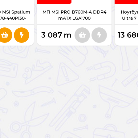
 MSI Spatium
МП MSI PRO B760M-A DDR4
Ноутбук
S78-440P130-
mATX LGA1700
Ultra 
)
512
3 087
m
13 68