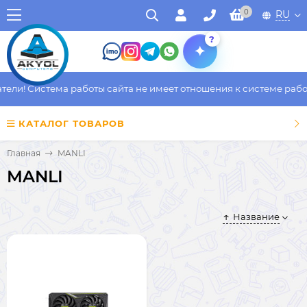
0
RU
?
ли! Система работы сайта не имеет отношения к системе работы
КАТАЛОГ ТОВАРОВ
Главная
MANLI
MANLI
Название