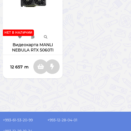
НЕТ В НАЛИЧИИ
Видеокарта MANLI
NEBULA RTX 5060TI
TWIN 16GB 128BIT
GDDR7
12 657
m
+993-61-53-20-99
+993-12-28-04-01