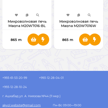
Микроволновая печь
Микроволновая печь
Magna M20W7016-BL
Magna M20W7016W
(Black)
865
m
865
m
+993-61-53-20-99
+993-12-28-04-01
+993-12-28-10-24
г. Ашхабад ул. А. Ниязова №44 (11 мкр.)
akyol.website@gmail.com
Пн-Вс 09:00—19:00