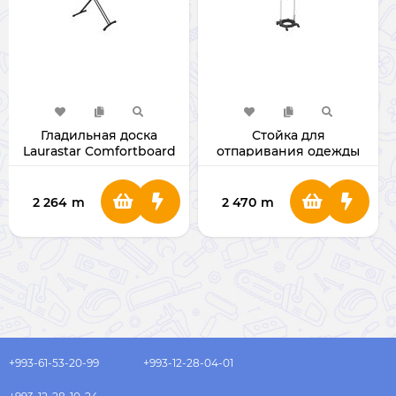
Гладильная доска
Стойка для
Laurastar Comfortboard
отпаривания одежды
(Beige)
Laurastar (156.0045.898)
2 264
m
2 470
m
+993-61-53-20-99
+993-12-28-04-01