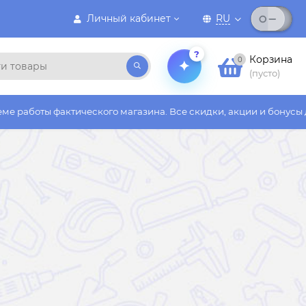
Личный кабинет
RU
?
Корзина
0
(пусто)
тического магазина. Все скидки, акции и бонусы действуют тол