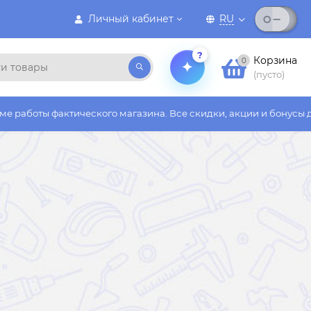
Личный кабинет
RU
?
Корзина
0
(пусто)
ического магазина. Все скидки, акции и бонусы действуют толь