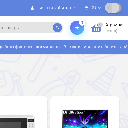
Личный кабинет
RU
?
Корзина
0
(пусто)
о магазина. Все скидки, акции и бонусы действуют только на с