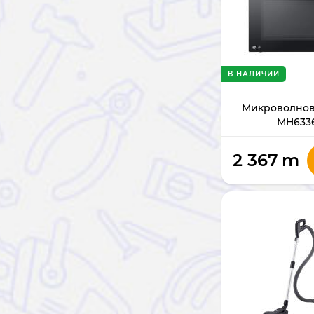
В НАЛИЧИИ
Микроволнов
MH633
2 367
m