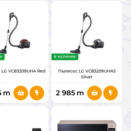
И
В НАЛИЧИИ
 LG VC83209UHA Red
Пылесос LG VC83209UHAS
Silver
5
m
2 985
m