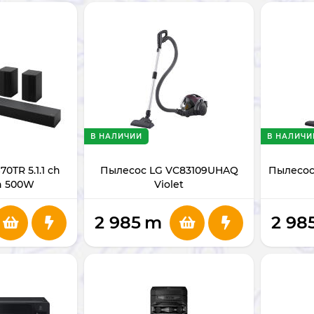
В НАЛИЧИИ
В НАЛИЧИ
0TR 5.1.1 ch
Пылесос LG VC83109UHAQ
Пылесос
h 500W
Violet
2 985
m
2 98