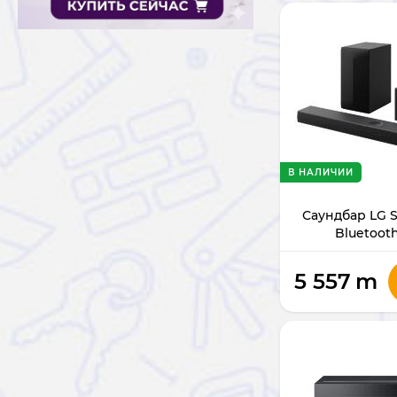
В НАЛИЧИИ
Саундбар LG S7
Bluetoot
5 557
m