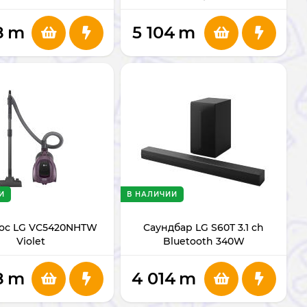
8
m
5 104
m
И
В НАЛИЧИИ
ос LG VC5420NHTW
Саундбар LG S60T 3.1 ch
Violet
Bluetooth 340W
8
m
4 014
m