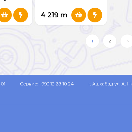
4 219
m
1
2
 01
Сервис: +993 12 28 10 24
г. Ашхабад ул. А. Н