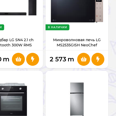
И
В НАЛИЧИИ
бар LG SN4 2.1 ch
Микроволновая печь LG
etooth 300W RMS
MS2535GISH NeoChef
0
m
2 573
m