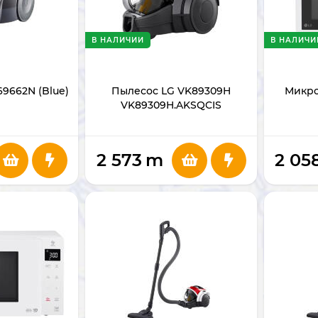
В НАЛИЧИИ
В НАЛИЧИ
9662N (Blue)
Пылесос LG VK89309H
Микро
VK89309H.AKSQCIS
2 573
m
2 05