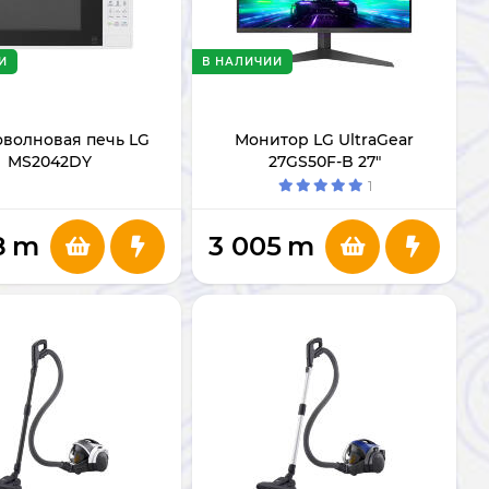
И
В НАЛИЧИИ
волновая печь LG
Монитор LG UltraGear
MS2042DY
27GS50F-B 27"
1
8
m
3 005
m