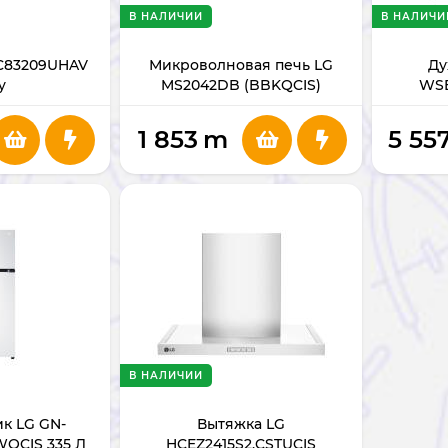
В НАЛИЧИИ
В НАЛИЧИ
C83209UHAV
Микроволновая печь LG
Ду
y
MS2042DB (BBKQCIS)
WSE
1 853
m
5 55
В НАЛИЧИИ
к LG GN-
Вытяжка LG
QCIS 335 Л
HCEZ2415S2.CSTUCIS