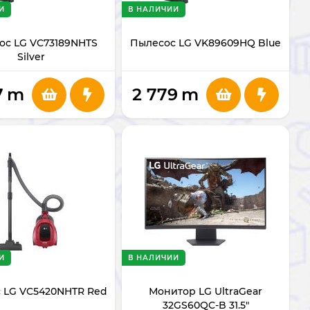
И
В НАЛИЧИИ
ос LG VC73189NHTS
Пылесос LG VK89609HQ Blue
Silver
7
m
2 779
m
И
В НАЛИЧИИ
 LG VC5420NHTR Red
Монитор LG UltraGear
32GS60QC-B 31.5"