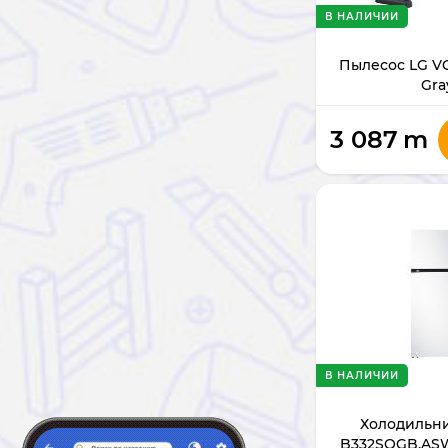
В НАЛИЧИИ
Пылесос LG V
Gra
3 087
m
В НАЛИЧИИ
Холодильни
B332SQGB.ASW