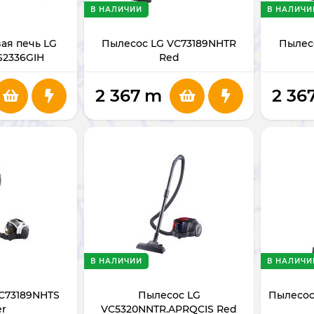
В НАЛИЧИИ
В НАЛИЧИ
ая печь LG
Пылесос LG VC73189NHTR
Пылес
S2336GIH
Red
2 367
m
2 36
В НАЛИЧИИ
В НАЛИЧИ
C73189NHTS
Пылесос LG
Пылесос
er
VC5320NNTR.APRQCIS Red