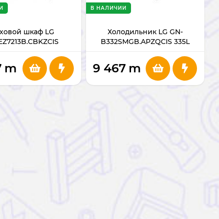
И
В НАЛИЧИИ
ховой шкаф LG
Холодильник LG GN-
Z7213B.CBKZCIS
B332SMGB.APZQCIS 335L
7
m
9 467
m