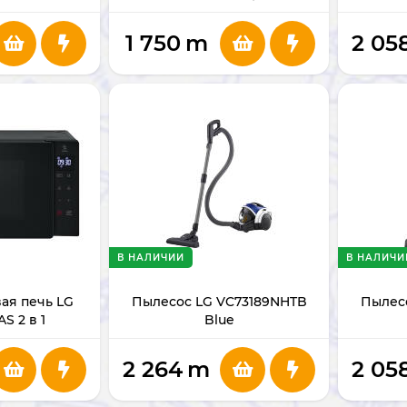
1 750
m
2 05
В НАЛИЧИИ
В НАЛИЧИ
ая печь LG
Пылесос LG VC73189NHTB
Пылес
S 2 в 1
Blue
2 264
m
2 05