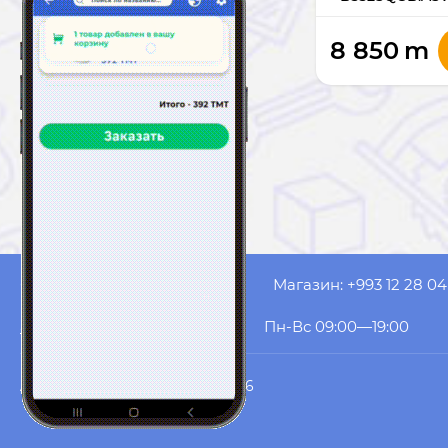
8 850
m
Оператор: +993 61 53 20 99
Магазин: +993 12 28 04
akyol.website@gmail.com
Пн-Вс 09:00—19:00
AK YOL COMPUTERS
© 2026