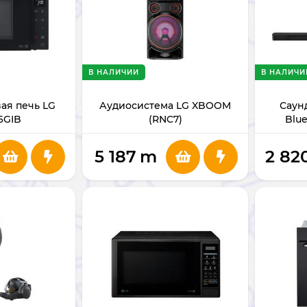
В НАЛИЧИИ
В НАЛИЧИ
ая печь LG
Аудиосистема LG XBOOM
Саунд
6GIB
(RNC7)
Blu
5 187
m
2 82