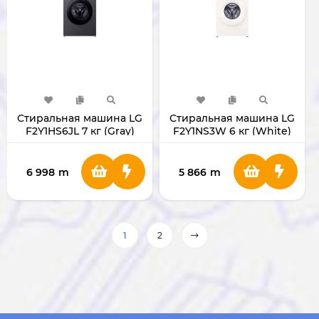
Стиральная машина LG
Стиральная машина LG
F2Y1HS6JL 7 кг (Gray)
F2Y1NS3W 6 кг (White)
6 998
m
5 866
m
1
2