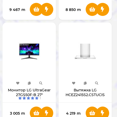
9 467
m
8 850
m
Монитор LG UltraGear
Вытяжка LG
27GS50F-B 27"
HCEZ2415S2.CSTUCIS
1
3 005
m
4 219
m