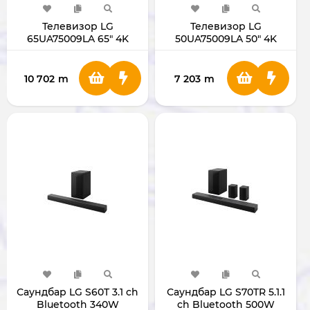
Телевизор LG
Телевизор LG
65UA75009LA 65" 4K
50UA75009LA 50" 4K
Ultra HD AI ThinQ Smart
Ultra HD AI ThinQ Smart
TV
TV
10 702
m
7 203
m
Саундбар LG S60T 3.1 ch
Саундбар LG S70TR 5.1.1
Bluetooth 340W
ch Bluetooth 500W