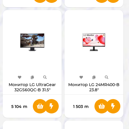
Монитор LG UltraGear
Монитор LG 24MR400-B
32GS60QC-B 31.5"
23.8"
5 104
m
1 503
m