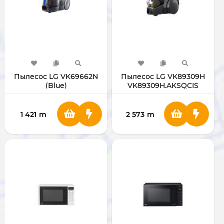
Пылесос LG VK69662N
Пылесос LG VK89309H
(Blue)
VK89309H.AKSQCIS
1 421
m
2 573
m