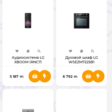
Аудиосистема LG
Духовой шкаф LG
XBOOM (RNC7)
WSEZM7225B1
5 187
m
6 792
m