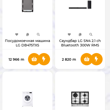
Посудомоечная машина
Саундбар LG SN4 2.1 ch
LG DB475TXS
Bluetooth 300W RMS
12 966
m
2 820
m