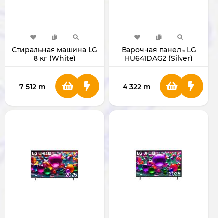
Стиральная машина LG
Варочная панель LG
8 кг (White)
HU641DAG2 (Silver)
7 512
m
4 322
m