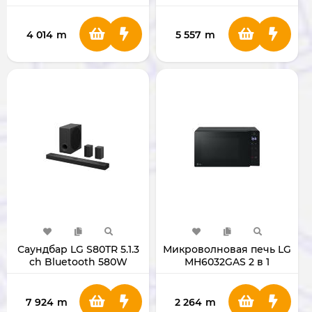
4 014
m
5 557
m
Саундбар LG S80TR 5.1.3
Микроволновая печь LG
ch Bluetooth 580W
MH6032GAS 2 в 1
7 924
m
2 264
m