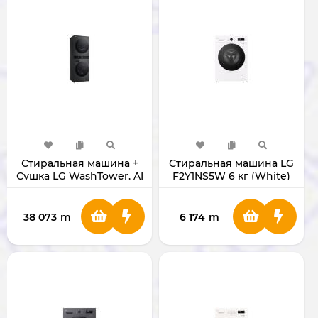
Стиральная машина +
Стиральная машина LG
Сушка LG WashTower, AI
F2Y1NS5W 6 кг (White)
DD™ 13/10 кг
38 073
m
6 174
m