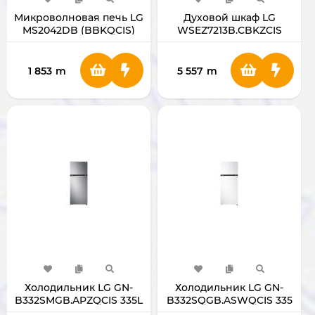
Микроволновая печь LG
Духовой шкаф LG
MS2042DB (BBKQCIS)
WSEZ7213B.CBKZCIS
1 853
m
5 557
m
Холодильник LG GN-
Холодильник LG GN-
B332SMGB.APZQCIS 335L
B332SQGB.ASWQCIS 335
Л