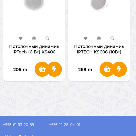
Потолочный динамик
Потолочный динамик
IPTech (6 Вт) KS406
IPTECH KS606 (10Вт)
Белый
206
m
268
m
+993-61-53-20-99
+993-12-28-04-01