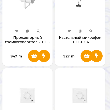
Прожекторный
Настольный микрофон
громкоговоритель ITC T-
ITC T-621A
770 (20 Вт)
947
m
927
m