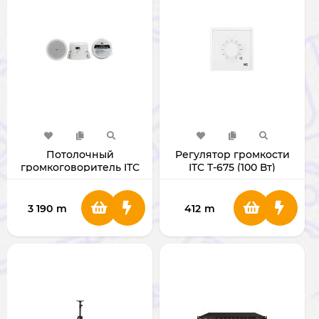
Потолочный
Регулятор громкости
громкоговоритель ITC
ITC T-675 (100 Вт)
Audio T-S708
3 190
m
412
m