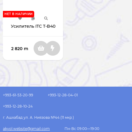
НЕТ В НАЛИЧИИ
Усилитель ITC T-B40
2 820
m
+993-61-53-20-99
+993-12-28-04-01
+993-12-28-10-24
г. Ашхабад ул. А. Ниязова №44 (11 мкр.)
akyol.website@gmail.com
Пн-Вс 09:00—19:00