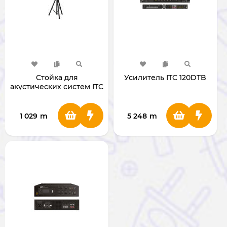
Cтойка для
Усилитель ITC 120DTB
акустических систем ITC
TS-01C
1 029
m
5 248
m