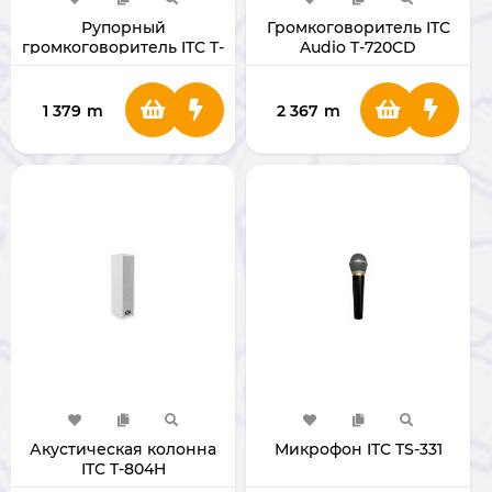
Рупорный
Громкоговоритель ITC
громкоговоритель ITC T-
Audio T-720CD
710K
1 379
m
2 367
m
Акустическая колонна
Микрофон ITC TS-331
ITC T-804H