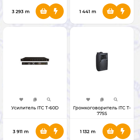
3 293
m
1 441
m
Усилитель ITC T-60D
Громкоговоритель ITC T-
775S
3 911
m
1 132
m