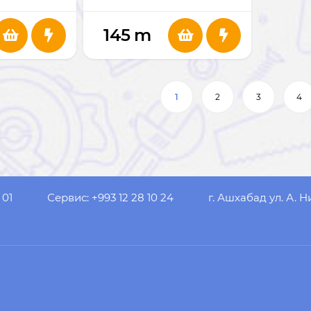
145
m
1
2
3
4
 01
Сервис: +993 12 28 10 24
г. Ашхабад ул. А. Н