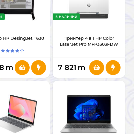
И
В НАЛИЧИИ
р HP DesingJet T630
Принтер 4 в 1 HP Color
LaserJet Pro MFP3303FDW
(499M8A)
1
28
m
7 821
m