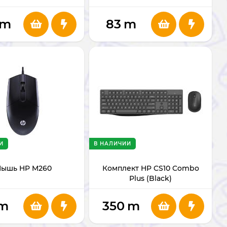
m
83
m
И
В НАЛИЧИИ
ышь HP M260
Комплект HP CS10 Combo
Plus (Black)
m
350
m