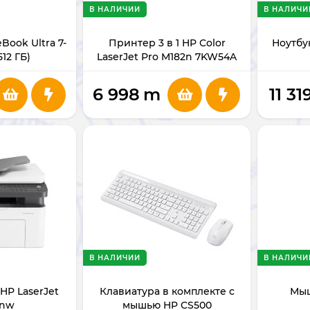
В НАЛИЧИИ
В НАЛИЧИ
eBook Ultra 7-
Принтер 3 в 1 HP Color
Ноутбук
512 ГБ)
LaserJet Pro M182n 7KW54A
6 998
m
11 31
В НАЛИЧИИ
В НАЛИЧИ
 HP LaserJet
Клавиатура в комплекте с
Мыш
fnw
мышью HP CS500