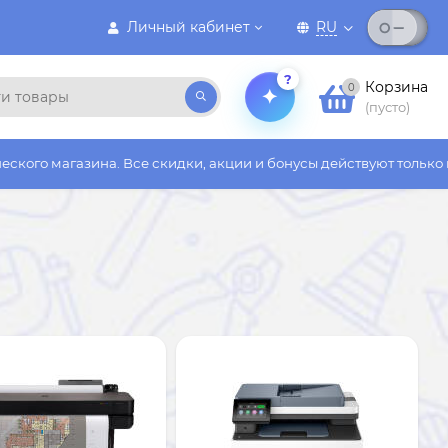
Личный кабинет
RU
?
Корзина
0
(пусто)
Все скидки, акции и бонусы действуют только на сайте