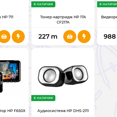
В НАЛИЧИИ
В НАЛИЧИ
 HP 711
Тонер-картридж HP 17A
Видеоре
CF217A
227
m
988
В НАЛИЧИИ
тор HP F650X
Аудиосистема HP DHS-2111