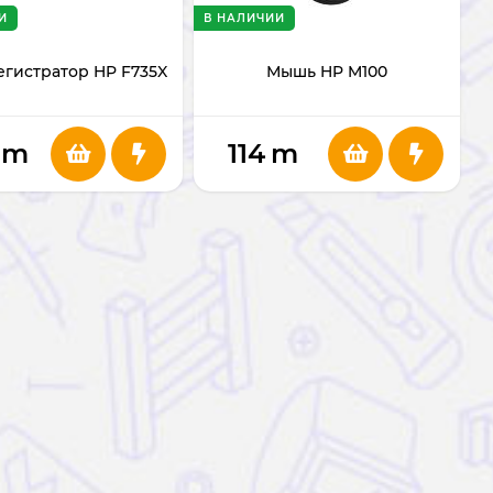
И
В НАЛИЧИИ
гистратор HP F735X
Мышь HP M100
m
114
m