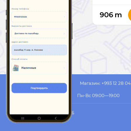
906
m
Оператор: +993 61 53 20 99
Магазин: +993 12 28 04
akyol.website@gmail.com
Пн-Вс 09:00—19:00
AK YOL COMPUTERS
© 2026