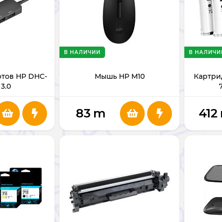
В НАЛИЧИИ
В НАЛИЧИ
тов HP DHC-
Мышь HP M10
Картри
3.0
83
m
412