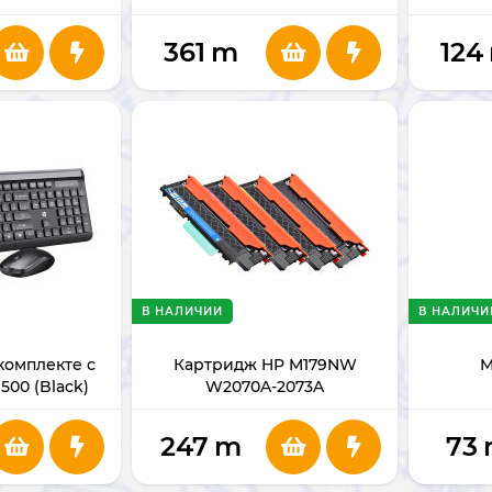
361
m
124
В НАЛИЧИИ
В НАЛИЧИ
комплекте с
Картридж HP M179NW
М
00 (Black)
W2070A-2073A
247
m
73