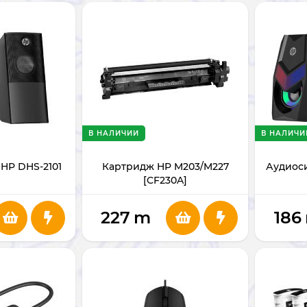
В НАЛИЧИИ
В НАЛИЧИ
HP DHS-2101
Картридж HP M203/M227
Аудиос
[CF230A]
227
m
186