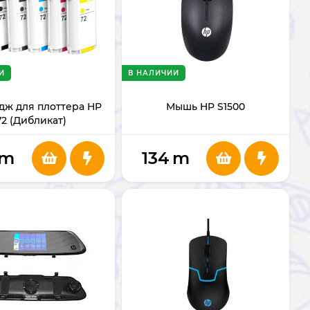
И
В НАЛИЧИИ
дж для плоттера HP
Мышь HP S1500
72 (Дибликат)
m
134
m