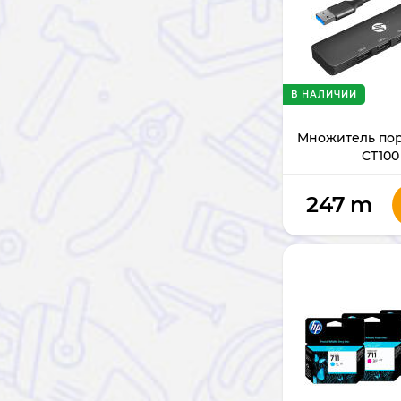
В НАЛИЧИИ
Множитель пор
CT100 
247
m