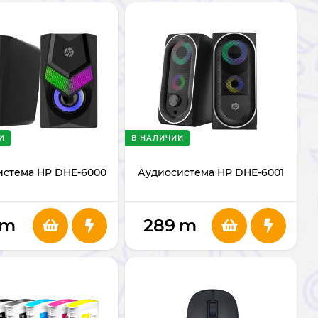
И
В НАЛИЧИИ
истема HP DHE-6000
Аудиосистема HP DHE-6001
m
289
m