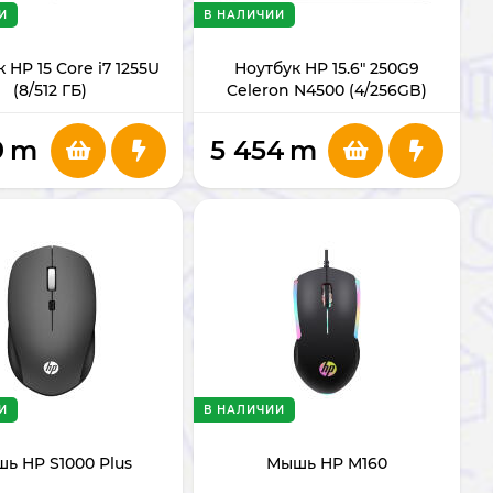
И
В НАЛИЧИИ
 HP 15 Core i7 1255U
Ноутбук HP 15.6" 250G9
(8/512 ГБ)
Celeron N4500 (4/256GB)
B2NP1ES#BH5
9
m
5 454
m
И
В НАЛИЧИИ
ь HP S1000 Plus
Мышь HP M160