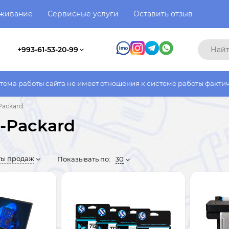
уживание
Сервисные услуги
Оставить отзыв
+993-61-53-20-99
 не имеет отношения к системе работы фактического магазина. 
Packard
-Packard
ты продаж
Показывать по:
30