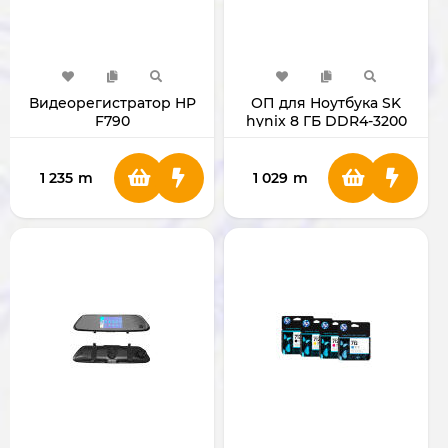
Видеорегистратор HP
ОП для Ноутбука SK
F790
hynix 8 ГБ DDR4-3200
МГц
1 235
m
1 029
m