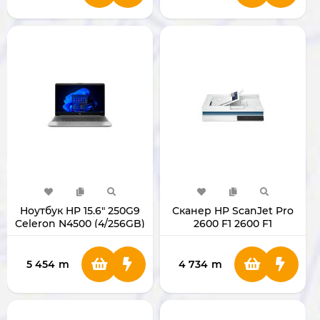
Ноутбук HP 15.6" 250G9
Сканер HP ScanJet Pro
Celeron N4500 (4/256GB)
2600 F1 2600 F1
B2NP1ES#BH5
5 454
m
4 734
m