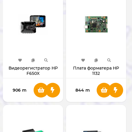
Видеорегистратор HP
Плата форматера HP
F650X
1132
906
m
844
m