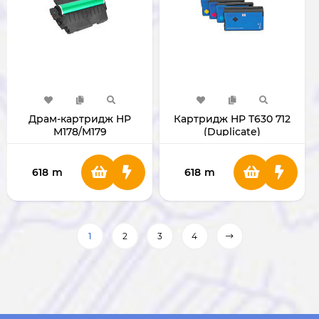
Драм-картридж HP
Картридж HP T630 712
M178/M179
(Duplicate)
618
m
618
m
1
2
3
4