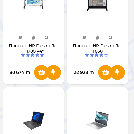
Плоттер HP DesingJet
Плоттер HP DesingJet
T1700 44"
T630
1
1
80 674
m
32 928
m