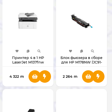
Принтер 4 в 1 HP
Блок фьюзера в сборе
LaserJet M137fnw
для HP M178NW [JC91-
01080A]
4 322
m
2 264
m