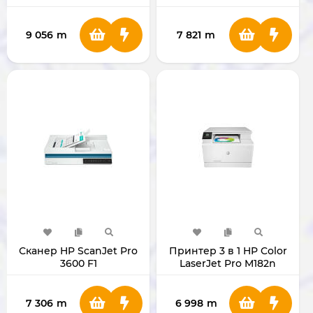
MFP3303FDW (499M8A)
9 056
m
7 821
m
Сканер HP ScanJet Pro
Принтер 3 в 1 HP Color
3600 F1
LaserJet Pro M182n
7KW54A
7 306
m
6 998
m