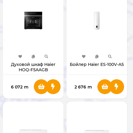
Духовой шкаф Haier
Бойлер Haier ES-100V-A5
HOQ-F5AAGB
6 072
m
2 676
m