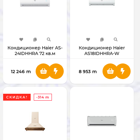
Кондиционер Haier AS-
Кондиционер Haier
24IDHHRA 72 кв.м
AS18IDHHRA-W
INVERTER+TEN
12 246
m
8 953
m
СКИДКА!
-314 m