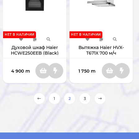
НЕТ В НАЛИЧИИ
НЕТ В НАЛИЧИИ
Духовой шкаф Haier
Вытяжка Haier HVX-
HCWE250EEB (Black)
T671X 700 м/ч
4 900
m
1 750
m
1
2
3