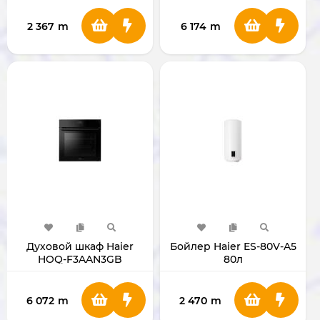
2 367
m
6 174
m
Духовой шкаф Haier
Бойлер Haier ES-80V-A5
HOQ-F3AAN3GB
80л
6 072
m
2 470
m