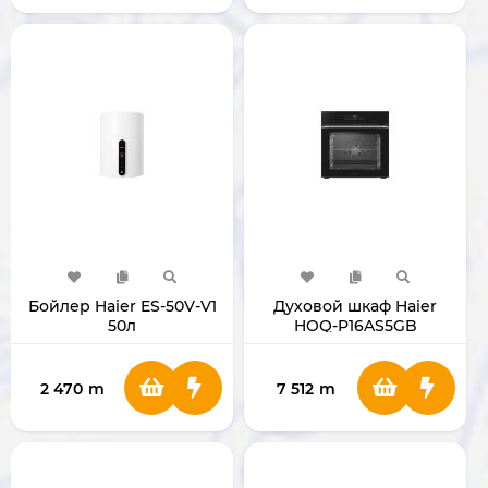
Бойлер Haier ES-50V-V1
Духовой шкаф Haier
50л
HOQ-P16AS5GB
2 470
m
7 512
m