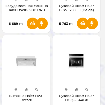
Посудомоечная машина
Духовой шкаф Haier
Haier DW10-198BT3RU
HCWE250EEI (Beige)
6 689
m
5 763
m
Вытяжка Haier HVX-
Духовой шкаф Haier
BI772X
HOQ-F5AABX