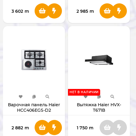
3 602
m
2 985
m
НЕТ В НАЛИЧИИ
Варочная панель Haier
Вытяжка Haier HVX-
HCC406EGS-D2
T671B
2 882
m
1 750
m