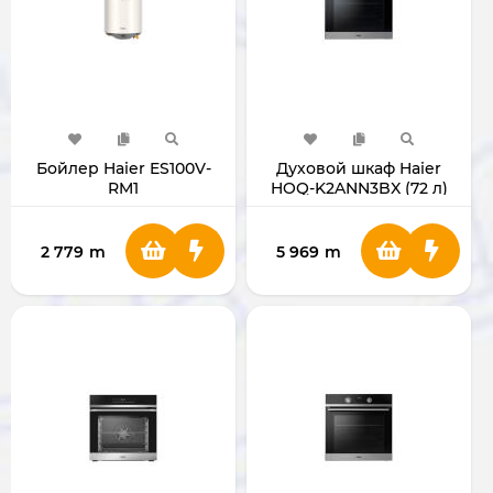
Бойлер Haier ES100V-
Духовой шкаф Haier
RM1
HOQ-K2ANN3BX (72 л)
2 779
m
5 969
m