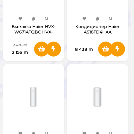
Вытяжка Haier HVX-
Кондиционер Haier
W671ATQBС HVX-
AS18TD4HAA
W671ATQBС
2 470
m
8 438
m
2 156
m