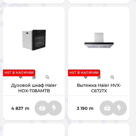
НЕТ В НАЛИЧИИ
НЕТ В НАЛИЧИИ
Духовой шкаф Haier
Вытяжка Haier HVX-
HOX-T08AMTB
C672TX
4 837
m
3 190
m