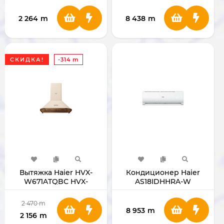
2 264
m
8 438
m
СКИДКА!
-314 m
Вытяжка Haier HVX-
Кондиционер Haier
W671ATQBС HVX-
AS18IDHHRA-W
W671ATQBС
INVERTER+TEN
2 470
m
8 953
m
2 156
m