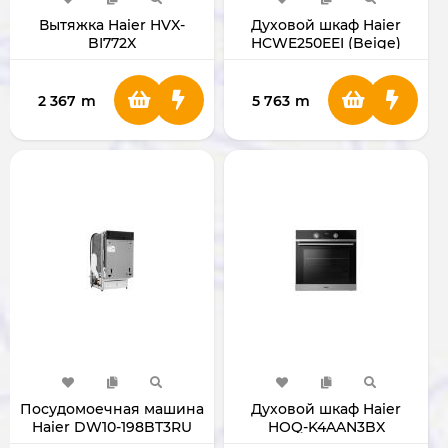
Вытяжка Haier HVX-
Духовой шкаф Haier
BI772X
HCWE250EEI (Beige)
2 367
m
5 763
m
Посудомоечная машина
Духовой шкаф Haier
Haier DW10-198BT3RU
HOQ-K4AAN3BX