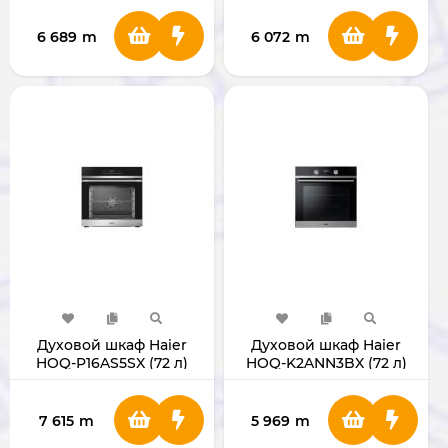
6 689
m
6 072
m
Духовой шкаф Haier
Духовой шкаф Haier
HOQ-P16AS5SX (72 л)
HOQ-K2ANN3BX (72 л)
7 615
m
5 969
m