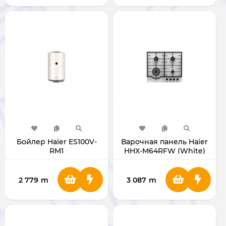
Бойлер Haier ES100V-
Варочная панель Haier
RM1
HHX-M64RFW (White)
2 779
m
3 087
m