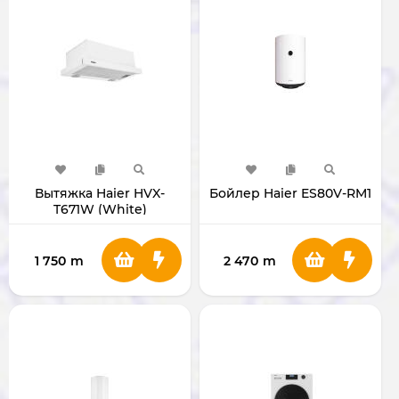
Вытяжка Haier HVX-
Бойлер Haier ES80V-RM1
T671W (White)
1 750
m
2 470
m