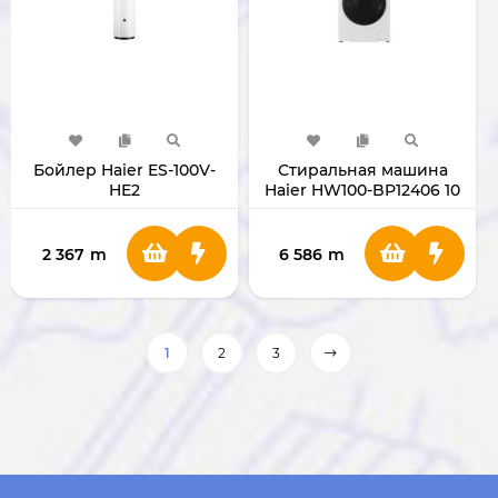
Бойлер Haier ES-100V-
Стиральная машина
HE2
Haier HW100-BP12406 10
кг
2 367
m
6 586
m
1
2
3