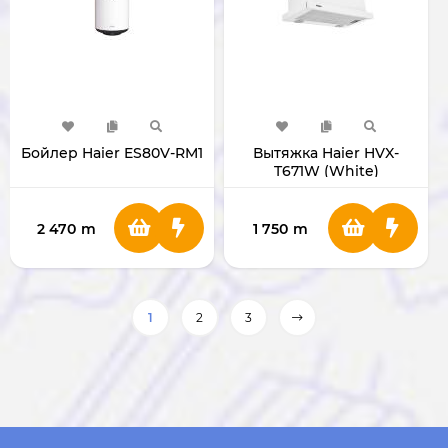
Бойлер Haier ES80V-RM1
Вытяжка Haier HVX-
T671W (White)
2 470
m
1 750
m
1
2
3