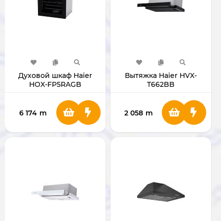
Духовой шкаф Haier
Вытяжка Haier HVX-
HOX-FP5RAGB
T662BB
6 174
m
2 058
m