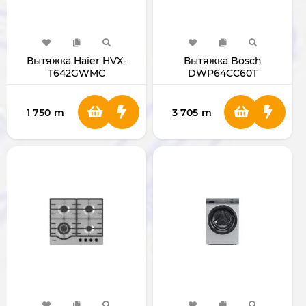
Вытяжка Haier HVX-
Вытяжка Bosch
T642GWMC
DWP64CC60T
1 750
m
3 705
m