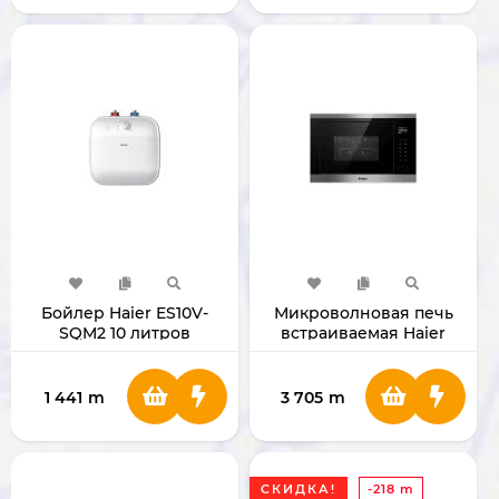
Бойлер Haier ES10V-
Микроволновая печь
SQM2 10 литров
встраиваемая Haier
HMX-BTG259X
1 441
m
3 705
m
СКИДКА!
-218 m