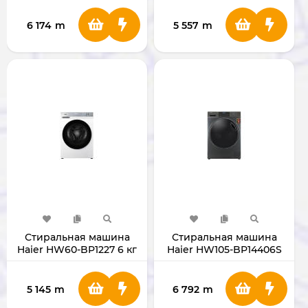
6 174
m
5 557
m
Стиральная машина
Стиральная машина
Haier HW60-BP1227 6 кг
Haier HW105-BP14406S
10.5 кг
5 145
m
6 792
m