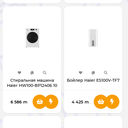
Стиральная машина
Бойлер Haier ES100V-TF7
Haier HW100-BP12406 10
кг
6 586
m
4 425
m