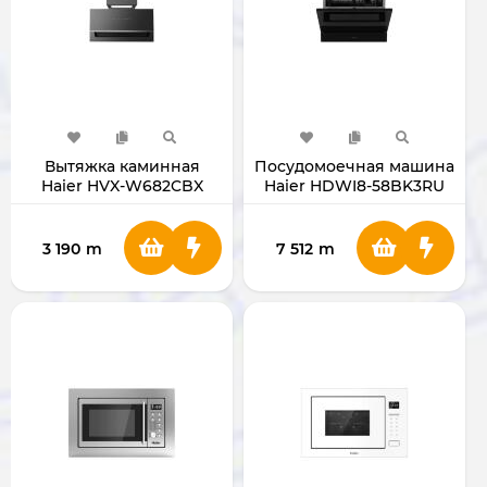
Вытяжка каминная
Посудомоечная машина
Haier HVX-W682CBX
Haier HDWI8-58BK3RU
встраиваемая
3 190
m
7 512
m