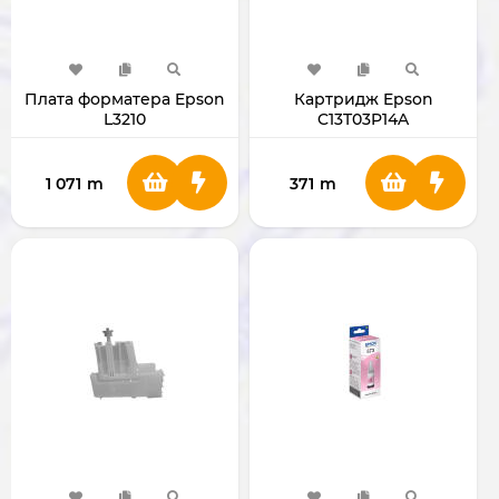
Плата форматера Epson
Картридж Epson
L3210
C13T03P14A
1 071
m
371
m