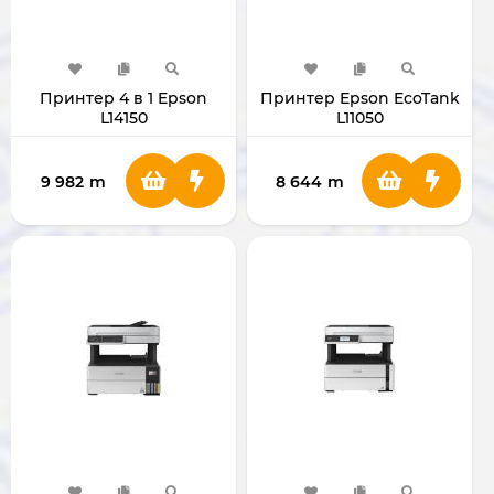
Принтер 4 в 1 Epson
Принтер Epson EcoTank
L14150
L11050
9 982
m
8 644
m