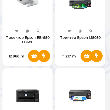
Проектор Epson EB-680
Принтер Epson L18050
EB680
12 966
m
11 217
m