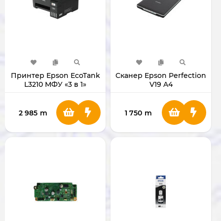
Принтер Epson EcoTank
Сканер Epson Perfection
L3210 МФУ «3 в 1»
V19 A4
2 985
m
1 750
m