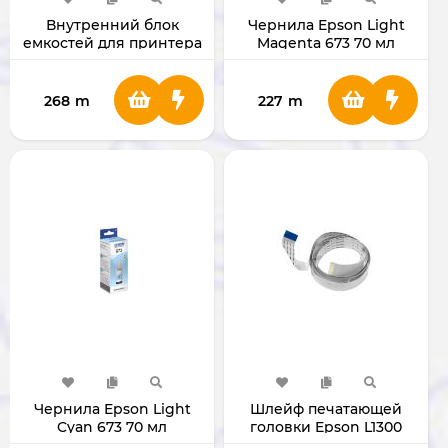
Внутренний блок
Чернила Epson Light
емкостей для принтера
Magenta 673 70 мл
Epson L18050/L8050
C13T67364A
268
m
227
m
Чернила Epson Light
Шлейф печатающей
Cyan 673 70 мл
головки Epson L1300
C13T67354A