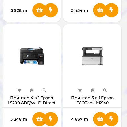
5 928
m
5 454
m
Принтер 4 в 1 Epson
Принтер 3 в 1 Epson
L5290 ADF/Wi-FI Direct
ECOTank M2140
5 248
m
4 837
m