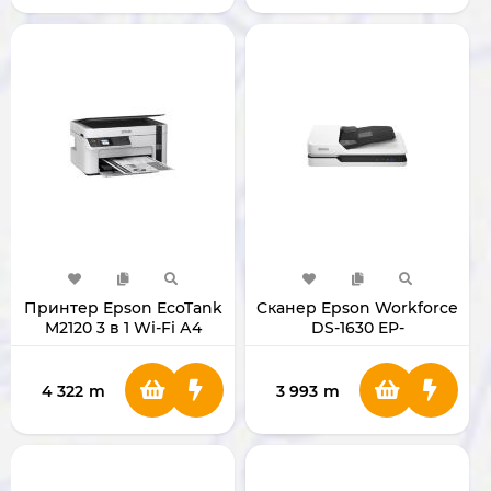
Принтер Epson EcoTank
Сканер Epson Workforce
M2120 3 в 1 Wi-Fi А4
DS-1630 EP-
B11B239402BB
4 322
m
3 993
m