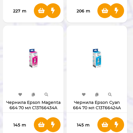
227
m
206
m
Чернила Epson Magenta
Чернила Epson Cyan
664 70 мл C13T66434A
664 70 мл C13T66424A
(Original)
(Original)
145
m
145
m