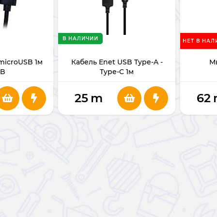
В НАЛИЧИИ
НЕТ В НАЛ
microUSB 1м
Кабель Enet USB Type-A -
М
B
Type-C 1м
25
m
62