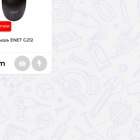
ИЧИИ
ышь ENET G212
m