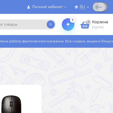
Личный кабинет
RU
?
Корзина
0
(пусто)
актического магазина. Все скидки, акции и бонусы действуют т