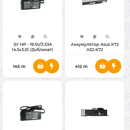
ЗУ HP - 19.5V/3.33A
Аккумулятор Asus K72
[4.5x3.0] (Дубликат)
A32-K72
145
m
412
m