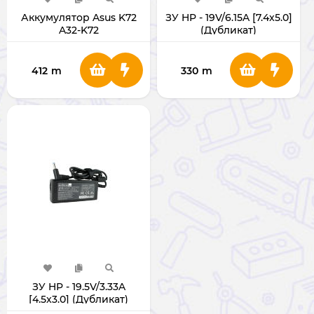
Аккумулятор Asus K72
ЗУ HP - 19V/6.15A [7.4x5.0]
A32-K72
(Дубликат)
412
m
330
m
ЗУ HP - 19.5V/3.33A
[4.5x3.0] (Дубликат)