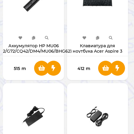
Аккумулятор HP MU06
Клавиатура для
G62/G72/CQ42/DM4/MU06/BHG62)
ноутбука Acer Aspire 3
A315-58
515
m
412
m