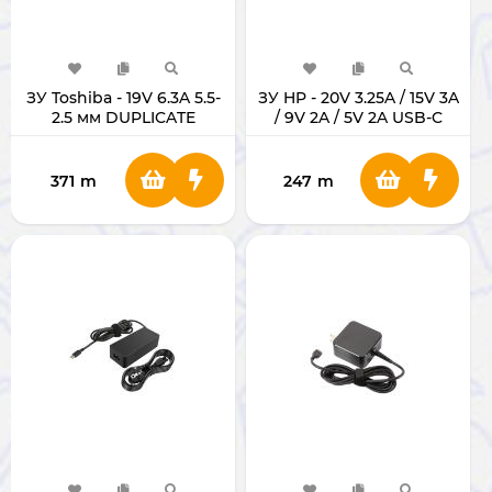
ЗУ Toshiba - 19V 6.3A 5.5-
ЗУ HP - 20V 3.25A / 15V 3A
2.5 мм DUPLICATE
/ 9V 2A / 5V 2A USB-C
DUPLICATE
371
m
247
m