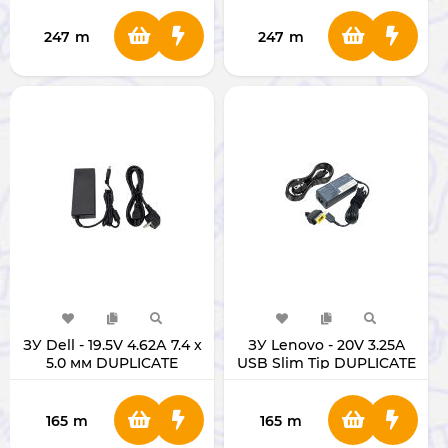
247
m
247
m
ЗУ Dell - 19.5V 4.62А 7.4 x
ЗУ Lenovo - 20V 3.25A
5.0 мм DUPLICATE
USB Slim Tip DUPLICATE
165
m
165
m