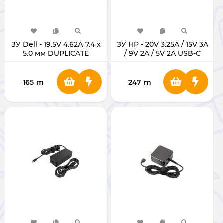
ЗУ Dell - 19.5V 4.62А 7.4 x
ЗУ HP - 20V 3.25A / 15V 3A
5.0 мм DUPLICATE
/ 9V 2A / 5V 2A USB-C
DUPLICATE
165
m
247
m