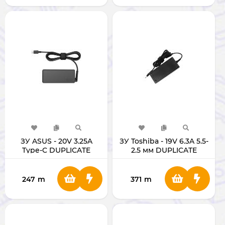
ЗУ ASUS - 20V 3.25A
ЗУ Toshiba - 19V 6.3A 5.5-
Type-C DUPLICATE
2.5 мм DUPLICATE
247
m
371
m