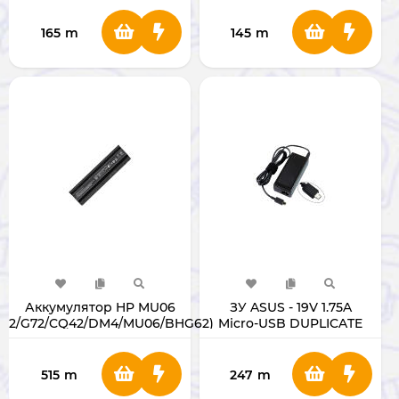
165
m
145
m
Аккумулятор HP MU06
ЗУ ASUS - 19V 1.75A
G62/G72/CQ42/DM4/MU06/BHG62)
Micro-USB DUPLICATE
515
m
247
m