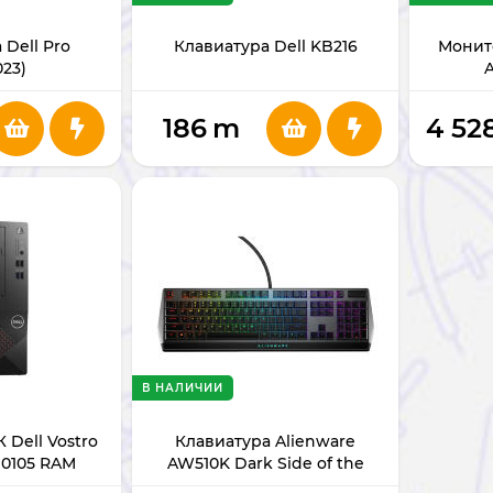
 Dell Pro
Клавиатура Dell KB216
Монит
23)
186
m
4 52
В НАЛИЧИИ
 Dell Vostro
Клавиатура Alienware
 10105 RAM
AW510K Dark Side of the
D 1TB
Moon