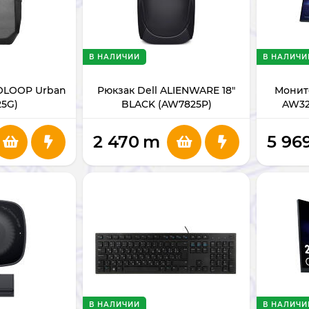
В НАЛИЧИИ
В НАЛИЧИ
COLOOP Urban
Рюкзак Dell ALIENWARE 18"
Монит
25G)
BLACK (AW7825P)
AW32
2 470
m
5 96
В НАЛИЧИИ
В НАЛИЧИ