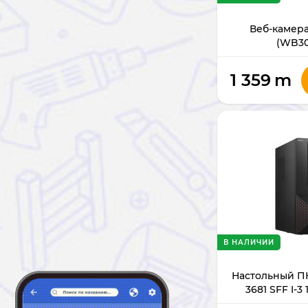
Веб-камера
(WB30
1 359
m
В НАЛИЧИИ
Настольный ПК
3681 SFF I-3
4GB/HD