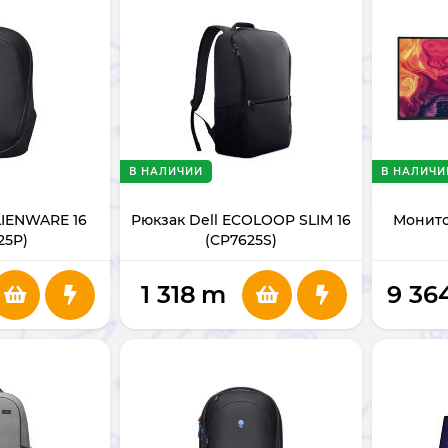
В НАЛИЧИИ
В НАЛИЧИ
LIENWARE 16
Рюкзак Dell ECOLOOP SLIM 16
Монито
25P)
(CP7625S)
1 318
m
9 36