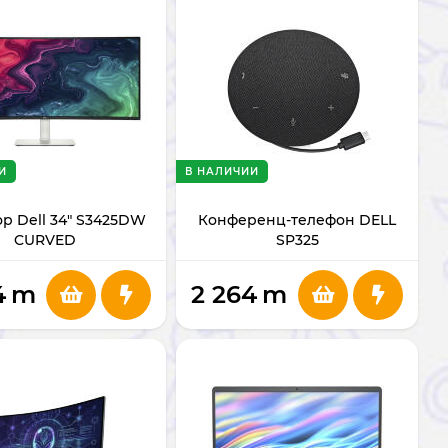
И
В НАЛИЧИИ
р Dell 34" S3425DW
Конференц-телефон DELL
CURVED
SP325
4
m
2 264
m