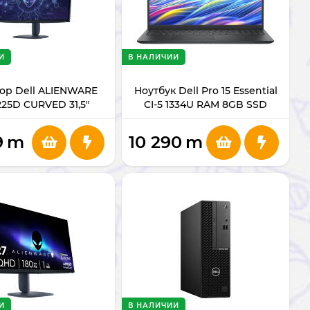
И
В НАЛИЧИИ
ор Dell ALIENWARE
Ноутбук Dell Pro 15 Essential
25D CURVED 31,5"
CI-5 1334U RAM 8GB SSD
512GB 15.6" BLACK DC15250
9
m
10 290
m
И
В НАЛИЧИИ