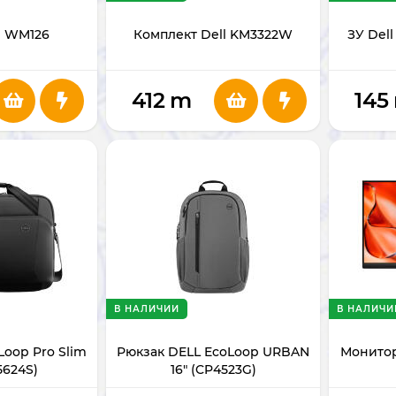
l WM126
Комплект Dell KM3322W
ЗУ Dell 
412
m
145
В НАЛИЧИИ
В НАЛИЧИ
Loop Pro Slim
Рюкзак DELL EcoLoop URBAN
Монитор
5624S)
16" (CP4523G)