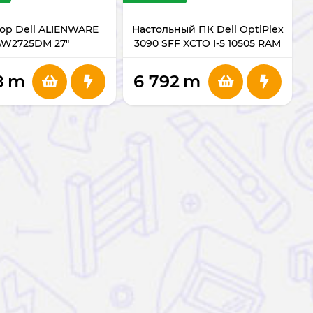
ор Dell ALIENWARE
Настольный ПК Dell OptiPlex
AW2725DM 27"
3090 SFF XCTO I-5 10505 RAM
4GB/HDD 1TB
8
m
6 792
m