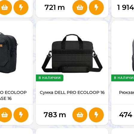
721
m
1 91
В НАЛИЧИИ
В НАЛИЧИ
RO ECOLOOP
Сумка DELL PRO ECOLOOP 16
Рюкзак
SE 16
783
m
474