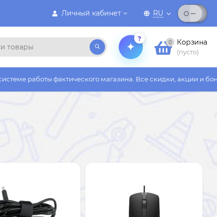
Личный кабинет
RU
?
Корзина
0
(пусто)
ктического магазина. Все скидки, акции и бонусы действуют то