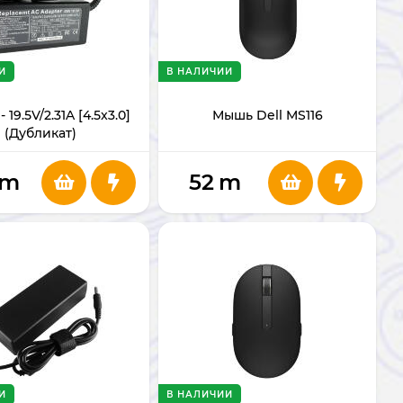
И
В НАЛИЧИИ
- 19.5V/2.31A [4.5x3.0]
Мышь Dell MS116
(Дубликат)
m
52
m
И
В НАЛИЧИИ