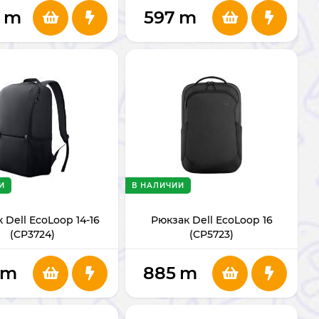
4
m
597
m
И
В НАЛИЧИИ
 Dell EcoLoop 14-16
Рюкзак Dell EcoLoop 16
(CP3724)
(CP5723)
m
885
m