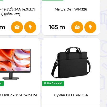
- 19.5V/3.34A [4.0x1.7]
Мышь Dell WM326
(Дубликат)
m
165
m
И
В НАЛИЧИИ
 Dell 23.8" SE2425HM
Сумка DELL PRO 14