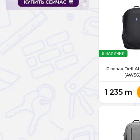
В НАЛИЧИИ
Рюкзак Dell A
(AW56
1 235
m