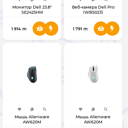
Монитор Dell 23.8"
Веб-камера Dell Pro
SE2425HM
(WB5023)
1 914
m
1 791
m
Мышь Alienware
Мышь Alienware
AW620M
AW620M