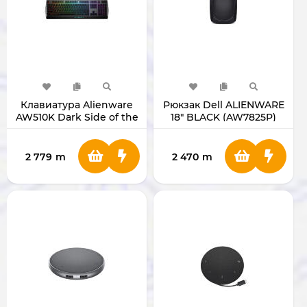
Клавиатура Alienware
Рюкзак Dell ALIENWARE
AW510K Dark Side of the
18" BLACK (AW7825P)
Moon
2 779
m
2 470
m