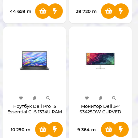
Server
44 659
m
39 720
m
Ноутбук Dell Pro 15
Монитор Dell 34"
Essential CI-5 1334U RAM
S3425DW CURVED
8GB SSD 512GB 15.6"
BLACK DC15250
10 290
m
9 364
m