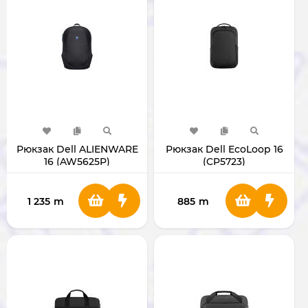
Рюкзак Dell ALIENWARE
Рюкзак Dell EcoLoop 16
16 (AW5625P)
(CP5723)
1 235
m
885
m