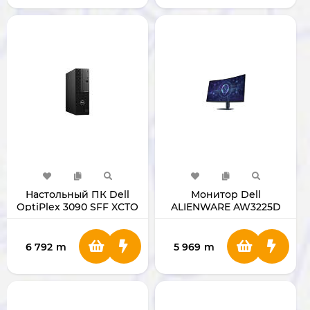
Настольный ПК Dell
Монитор Dell
OptiPlex 3090 SFF XCTO
ALIENWARE AW3225D
I-5 10505 RAM 4GB/HDD
CURVED 31,5"
1TB
6 792
m
5 969
m