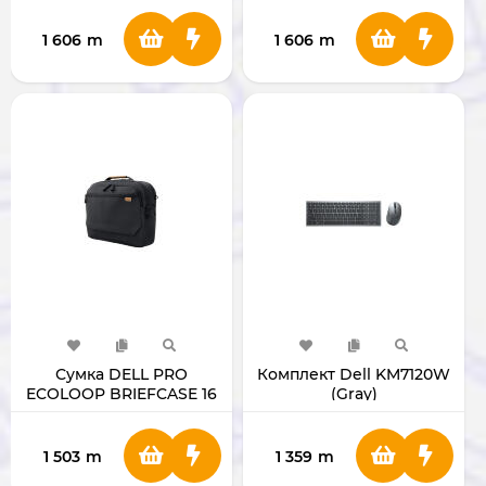
1 606
m
1 606
m
Сумка DELL PRO
Комплект Dell KM7120W
ECOLOOP BRIEFCASE 16
(Gray)
1 503
m
1 359
m