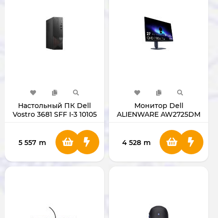
Настольный ПК Dell
Монитор Dell
Vostro 3681 SFF I-3 10105
ALIENWARE AW2725DM
RAM 4GB/HDD 1TB
27"
5 557
m
4 528
m