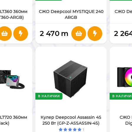
LT360 360мм
СЖО Deepcool MYSTIQUE 240
СЖО De
T360-ARGB)
ARGB
2 470
m
2 26
В НАЛИЧИИ
В НАЛИЧИ
LT720 360мм
Кулер Deepcool Assassin 4S
СЖО 
lack)
250 Вт (GP-Z-ASSASSIN-4S)
Di
1