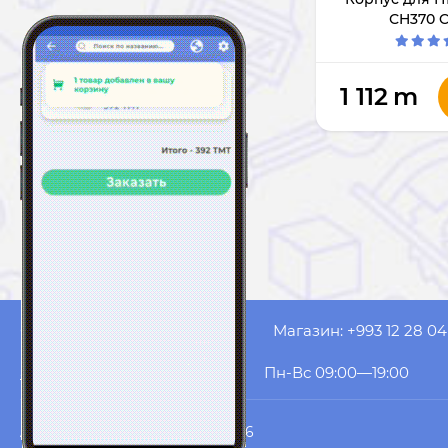
СH370 
1 112
m
Оператор: +993 61 53 20 99
Магазин: +993 12 28 04
akyol.website@gmail.com
Пн-Вс 09:00—19:00
AK YOL COMPUTERS
© 2026