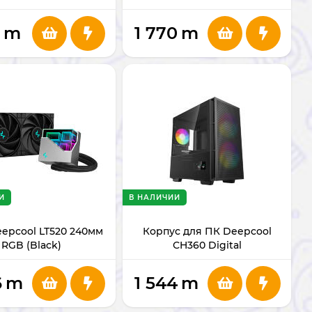
m
1 770
m
И
В НАЛИЧИИ
epcool LT520 240мм
Корпус для ПК Deepcool
RGB (Black)
СH360 Digital
6
m
1 544
m