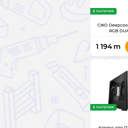
В НАЛИЧИИ
СЖО Deepcool
RGB DUA
1 194
m
В НАЛИЧИИ
Корпус для П