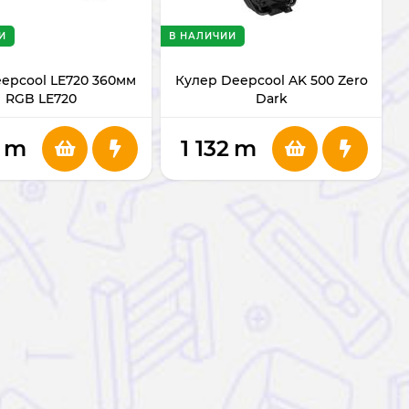
И
В НАЛИЧИИ
epcool LE720 360мм
Кулер Deepcool AK 500 Zero
RGB LE720
Dark
m
1 132
m