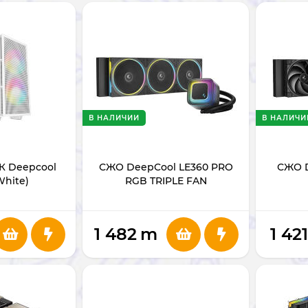
В НАЛИЧИИ
В НАЛИЧИ
К Deepcool
СЖО DeepCool LE360 PRO
СЖО D
White)
RGB TRIPLE FAN
1 482
m
1 421