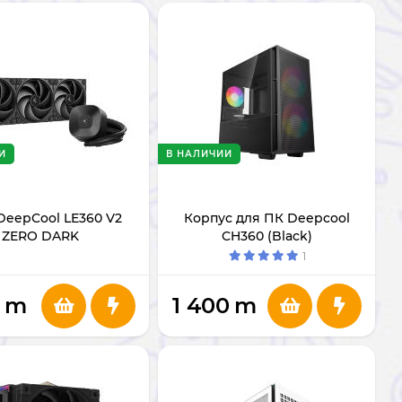
И
В НАЛИЧИИ
eepCool LE360 V2
Корпус для ПК Deepcool
ZERO DARK
CH360 (Black)
1
m
1 400
m