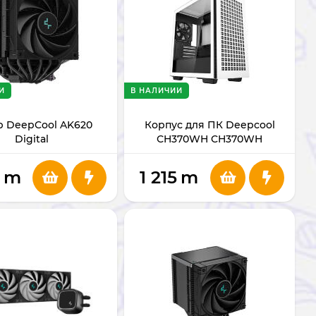
И
В НАЛИЧИИ
р DeepCool AK620
Корпус для ПК Deepcool
Digital
СH370WH CH370WH
m
1 215
m