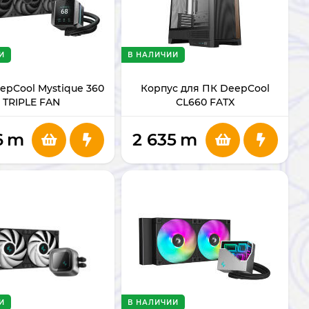
И
В НАЛИЧИИ
pCool Mystique 360
Корпус для ПК DeepCool
TRIPLE FAN
CL660 FATX
6
m
2 635
m
И
В НАЛИЧИИ