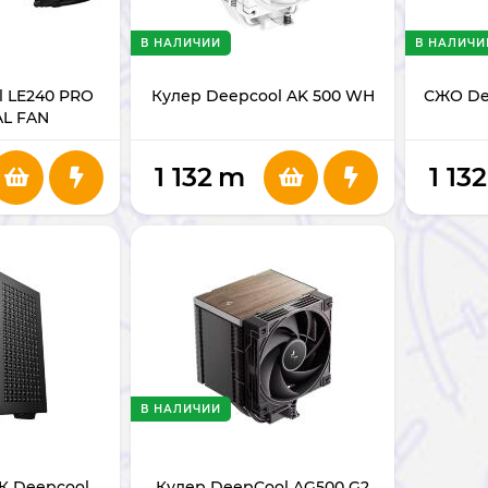
В НАЛИЧИИ
В НАЛИЧИ
 LE240 PRO
Кулер Deepcool AK 500 WH
СЖО De
L FAN
1 132
m
1 132
В НАЛИЧИИ
К Deepcool
Кулер DeepCool AG500 G2