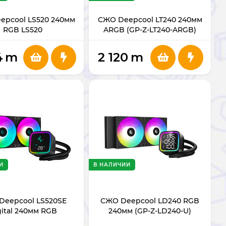
epcool LS520 240мм
СЖО Deepcool LT240 240мм
RGB LS520
ARGB (GP-Z-LT240-ARGB)
4
m
2 120
m
И
В НАЛИЧИИ
Deepcool LS520SE
СЖО Deepcool LD240 RGB
gital 240мм RGB
240мм (GP-Z-LD240-U)