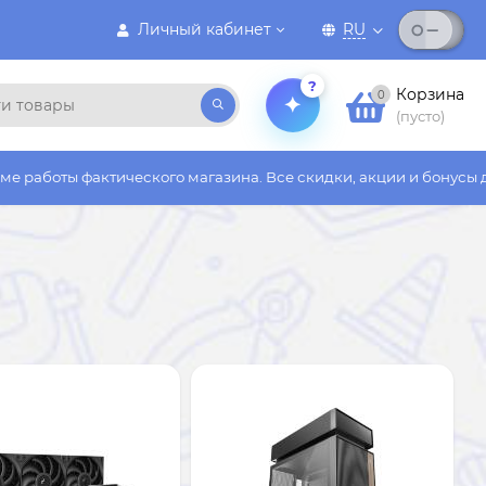
Личный кабинет
RU
?
Корзина
0
(пусто)
кого магазина. Все скидки, акции и бонусы действуют только н