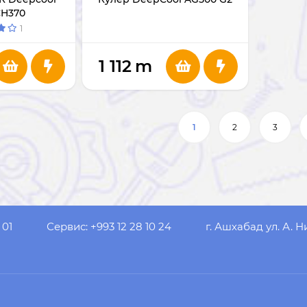
CH370
1
1 112
m
1
2
3
 01
Сервис: +993 12 28 10 24
г. Ашхабад ул. А. Н