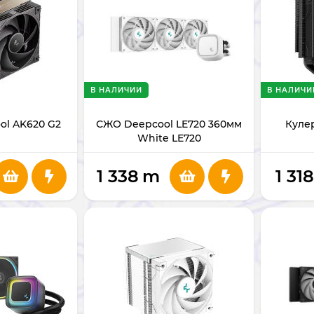
В НАЛИЧИИ
В НАЛИЧИ
ol AK620 G2
СЖО Deepcool LE720 360мм
Куле
White LE720
1 338
m
1 318