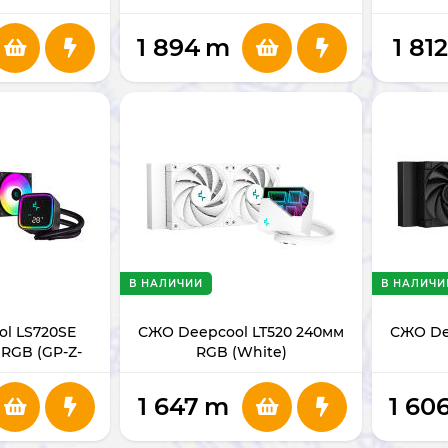
1 894
m
1 812
В НАЛИЧИИ
В НАЛИЧИ
l LS720SE
СЖО Deepcool LT520 240мм
СЖО De
 RGB (GP-Z-
RGB (White)
DIGITAL)
1 647
m
1 60