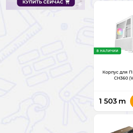
В НАЛИЧИИ
Корпус для П
CH360 (
1 503
m