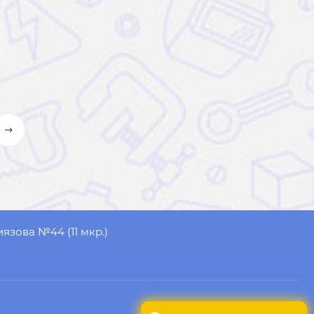
иязова №44 (11 мкр.)