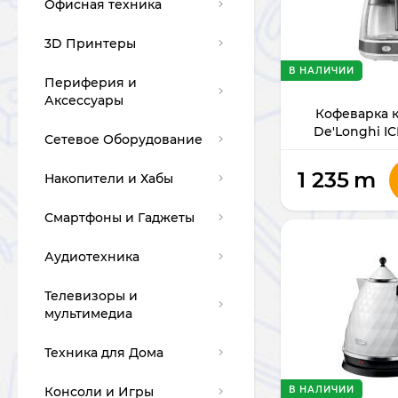
истемы жидкостного
Материнские платы
Офисная техника
Офисные ноутбуки
Лазерные Принтеры
хлаждения
Моноблоки
Игровые мониторы
Мониторы
Оперативная
3D Принтеры
Ультрабуки
Струйные Принтеры
3D принтеры FDM
улеры для
память для ПК
Офисные
Источники
UPS и AVR
В НАЛИЧИИ
истемного блока
мониторы
бесперебойного
Комплект -
Периферия и
Apple Macbook
Для конференций
3D принтеры
Комплект -
питания (UPS)
D 2.5"
Твердотельные
проводные
Аксессуары
Программное
фотополимерные
клавиатуры и мыши
Кофеварка 
асходные материалы
накопители SSD
Крепления и
клавиатура и мышь
Обеспечение
Оперативная память
Сканеры
De'Longhi I
подставки для
Стабилизаторы
D M.2
Проводные
Сетевое Оборудование
для ноутбуков/
Периферия и
Клавиатуры
Роутеры WAN
мониторов
напряжения (AVR)
Видеокарты для ПК
Комплект -
клавиатуры
ультрабуков
Аксессуары для 3D-
Измельчители Бумаги
беспроводные
печати
1 235
m
Проводные мыши
Накопители и Хабы
Компьютерные
Роутеры ADSL+
Внешние Жесткие
Аккумуляторы для
клавиатура и мышь
Блоки питания для
Беспроводные
Накопители SSD для
мыши
Диски (USB)
Ламинаторы
ИБП
ПК
клавиатуры
ноутбуков/ультрабуков
Филаменты и
Беспроводные
Смартфоны и Гаджеты
Роутеры c SIM
Телефоны
фотополимерные
мыши
Колонки для ПК
Внешние накопители
Факс Аппараты
смолы для 3D
Корпусы для ПК
Охлаждающие
SSD
роводные
Полноразмерные
Аудиотехника
Меш системы
Планшеты
Наушники
принтеров
(без блока питания)
подставки для
Наушники
Коврики для мыши
артриджи для
Картриджи и
Расходные
ноутбуков
Флешки
азерных принтеров
еспроводные
чернила
Смарт часы
Телевизоры и
Материалы
Wi-Fi - Bluetooth
Смарт Часы и
Усилители и динамики
Телевизоры
Корпусы для ПК (с
куумные(InEar)
Беспроводные
мультимедиа
Внешние дисководы
Приемники
Браслеты
блоком питания)
Сумки для ноутбуков
(USB)
Карты памяти
артриджи для
Бумага для
Смарт браслеты
Проекторы
Портативные Колонки
Проекторы и
труйных принтеров
кладыши(EarBuds)
акуумные Наушники
принтеров
Проводные
Холодильники и
Техника для Дома
Усилители Сигнала Wi-
Электронные книги
крепления
Крупная бытовая
Устройства
Рюкзаки для ноутбуков
Морозилки
Веб камеры
Fi
Множители Портов-
техника
Экраны для
Саундбары
расширения
USB
ернила для струйных
акладные(OnEar)
нутриканальные
Пленка для
Аксессуары для
Проекторов
Консоли и Игры
Графические планшеты
Интерактивные панели
Игровые Приставки
В НАЛИЧИИ