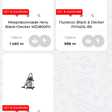
НЕТ В НАЛИЧИИ
НЕТ В НАЛИЧИИ
Микроволновая печь
Пылесос Black & Decker
Black+Decker MZ2800PG
PV1420L-B5
1 935
m
1 029
m
1 460
m
988
m
НЕТ В НАЛИЧИИ