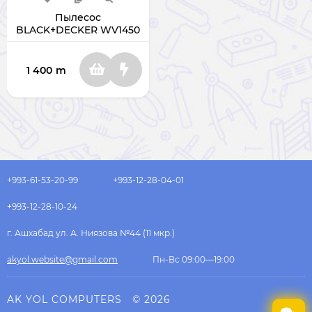
Пылесос
BLACK+DECKER WV1450
1 400
m
+993-61-53-20-99
+993-12-28-04-01
+993-12-28-10-24
г. Ашхабад ул. А. Ниязова №44 (11 мкр.)
akyol.website@gmail.com
Пн-Вс 09:00—19:00
AK YOL COMPUTERS
© 2026