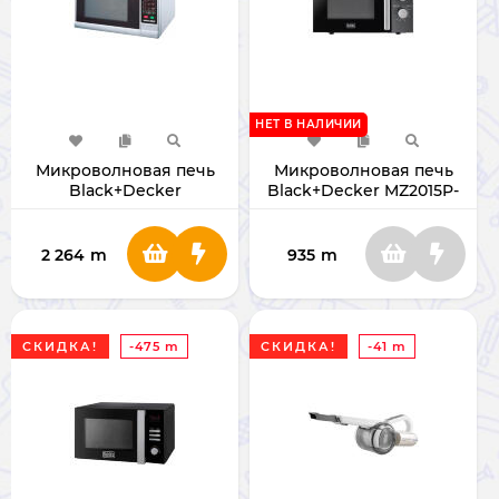
НЕТ В НАЛИЧИИ
Микроволновая печь
Микроволновая печь
Black+Decker
Black+Decker MZ2015P-
MZ3000PG-B5
B5
2 264
m
935
m
СКИДКА!
-475 m
СКИДКА!
-41 m