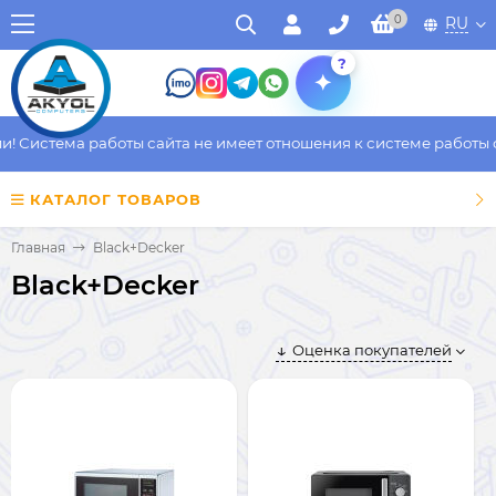
0
RU
?
Система работы сайта не имеет отношения к системе работы фак
КАТАЛОГ ТОВАРОВ
Главная
Black+Decker
Black+Decker
Оценка покупателей