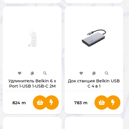
Удлинитель Belkin 6 x
Док станция Belkin USB
Port 1-USB 1-USB-C 2М
C 4 в 1
824
m
783
m