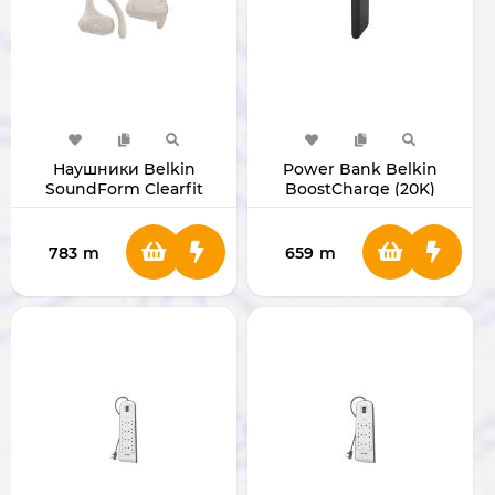
Наушники Belkin
Power Bank Belkin
SoundForm Clearfit
BoostCharge (20K)
(Sand)
783
m
659
m