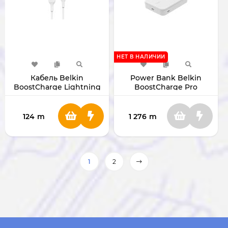
НЕТ В НАЛИЧИИ
Кабель Belkin
Power Bank Belkin
BoostCharge Lightning
BoostCharge Pro
to USB-A 1 М
Magnetic 10000mAh
124
m
1 276
m
1
2