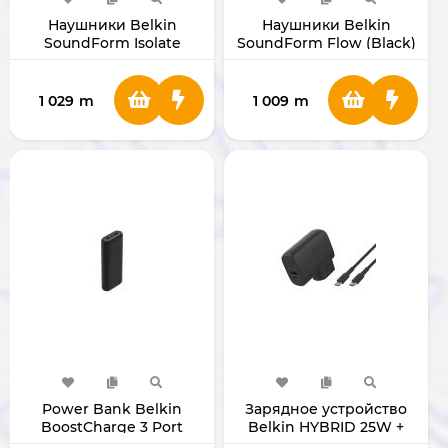
Наушники Belkin
Наушники Belkin
SoundForm Isolate
SoundForm Flow (Black)
(Sand)
1 029
m
1 009
m
Power Bank Belkin
Зарядное устройство
BoostCharge 3 Port
Belkin HYBRID 25W +
Compact
POWERBANK 5000mAh