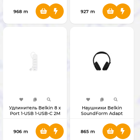
968
m
927
m
Удлинитель Belkin 8 x
Наушники Belkin
Port 1-USB 1-USB-C 2М
SoundForm Adapt
906
m
865
m