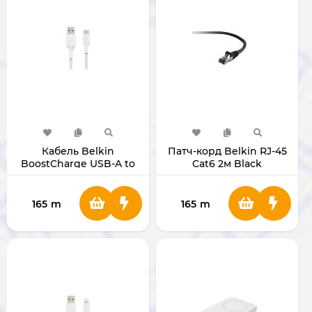
Кабель Belkin
Патч-корд Belkin RJ-45
BoostCharge USB-A to
Cat6 2м Black
USB-C 2 М
A3L981BT02MBKHS
165
m
165
m