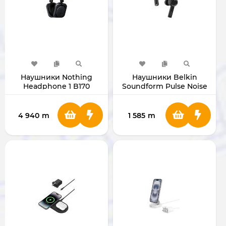
Наушники Nothing
Наушники Belkin
Headphone 1 B170
Soundform Pulse Noise
(Black)
Cancelling (Black)
4 940
m
1 585
m