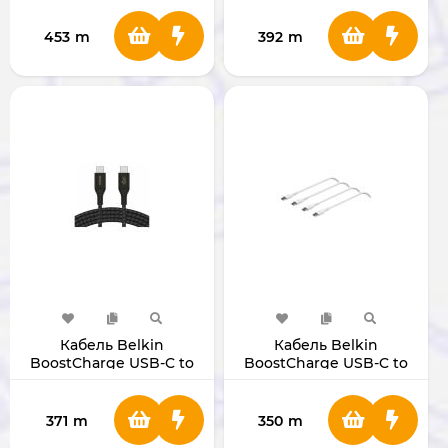
453
m
392
m
Кабель Belkin
Кабель Belkin
BoostCharge USB-C to
BoostCharge USB-C to
USB-C 240W 1 М
USB-C 60W 1 М (Pack of
2)
371
m
350
m