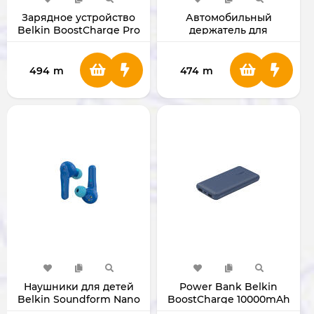
Зарядное устройство
Автомобильный
Belkin BoostCharge Pro
держатель для
Dual USB-C GaN 45W
смартфона Belkin Car
Universal Mount
494
m
474
m
Наушники для детей
Power Bank Belkin
Belkin Soundform Nano
BoostCharge 10000mAh
(Blue)
Blue