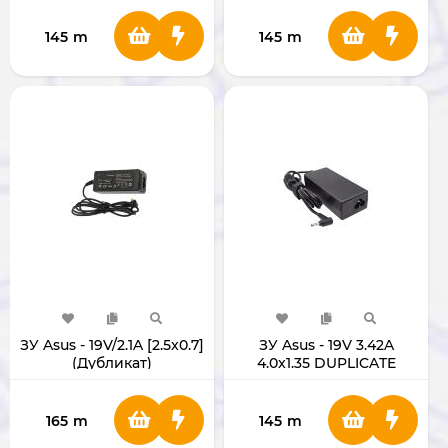
145
m
145
m
ЗУ Asus - 19V/2.1A [2.5x0.7]
ЗУ Asus - 19V 3.42A
(Дубликат)
4.0x1.35 DUPLICATE
165
m
145
m