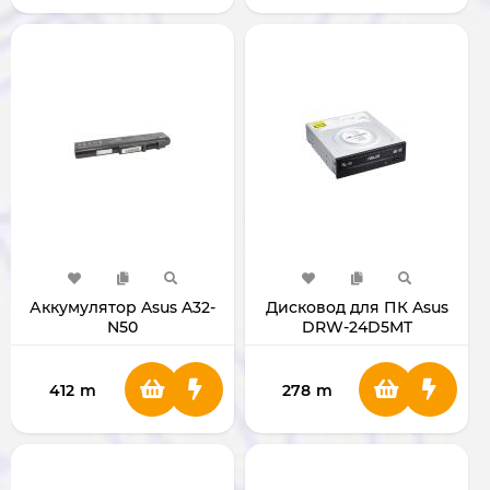
Аккумулятор Asus A32-
Дисковод для ПК Asus
N50
DRW-24D5MT
412
m
278
m