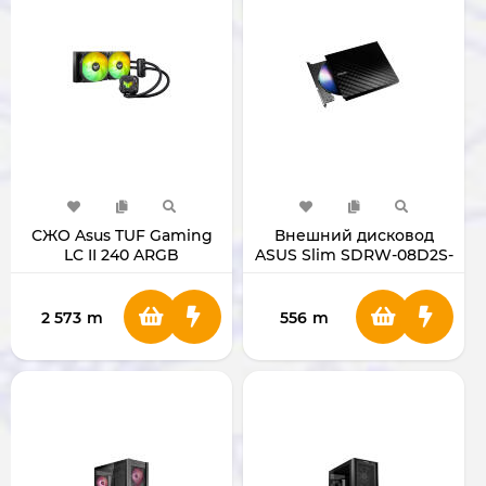
СЖО Asus TUF Gaming
Внешний дисковод
LC II 240 ARGB
ASUS Slim SDRW-08D2S-
U
2 573
m
556
m