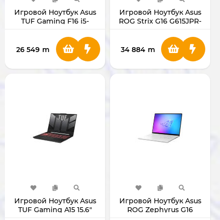
Игровой Ноутбук Asus
Игровой Ноутбук Asus
TUF Gaming F16 i5-
ROG Strix G16 G615JPR-
13450HX / RTX5070 8ГБ /
RV098 16" i7 / RTX5070
RAM 16 ГБ/1ТБ 16"
FX608JP-RV013
26 549
m
34 884
m
Игровой Ноутбук Asus
Игровой Ноутбук Asus
TUF Gaming A15 15.6"
ROG Zephyrus G16
FA507UI-LP049 R9/RTX
GU605CW-QR094W 16"