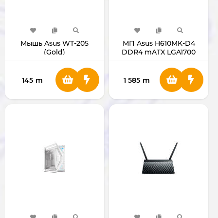
Мышь Asus WT-205
МП Asus H610MK-D4
(Gold)
DDR4 mATX LGA1700
145
m
1 585
m