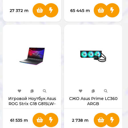
4070
U9/RTX5080 (White)
27 372
m
65 445
m
Игровой Ноутбук Asus
СЖО Asus Prime LC360
ROG Strix G18 G815LW-
ARGB
S9014 18" Ultra 9 / 5080
61 535
m
2 738
m