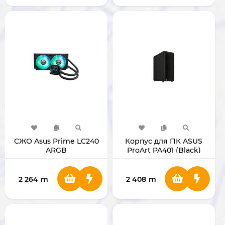
СЖО Asus Prime LC240
Корпус для ПК ASUS
ARGB
ProArt PA401 (Black)
2 264
m
2 408
m