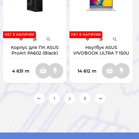
НЕТ В НАЛИЧИИ
НЕТ В НАЛИЧИИ
Корпус для ПК ASUS
Ноутбук ASUS
ProArt PA602 (Black)
VIVOBOOK ULTRA 7 150U
RAM 16GB SSD 1TB 17.3"
SILVER X1704VA-AU1143
4 631
m
14 612
m
1
2
3