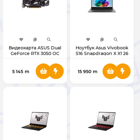
Видеокарта ASUS Dual
Ноутбук Asus Vivobook
GeForce RTX 3050 OC
S16 Snapdragon X X1 26
Edition 6GB GDDR6
100 (16/512 ГБ)
5 145
m
15 950
m