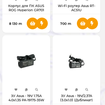
Корпус для ПК ASUS
Wi-Fi роутер Asus RT-
ROG Hyperion GR701
AC51U
(White)
8 130
m
700
m
ЗУ Asus - 19V 1.75A
ЗУ Asus - 19V/2.37A
4.0x1.35 PA-19175-35W
[3.0x1.0] (Дубликат)