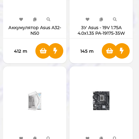
Аккумулятор Asus A32-
ЗУ Asus - 19V 1.75A
N50
4.0x1.35 PA-19175-35W
412
m
145
m