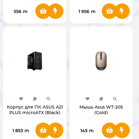
556
m
1 956
m
Корпус для ПК ASUS A21
Мышь Asus WT-205
PLUS microATX (Black)
(Gold)
1 853
m
145
m