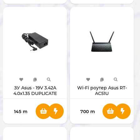
ЗУ Asus - 19V 3.42A
Wi-Fi роутер Asus RT-
4.0x1.35 DUPLICATE
AC51U
145
m
700
m