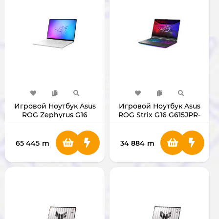
Игровой Ноутбук Asus
Игровой Ноутбук Asus
ROG Zephyrus G16
ROG Strix G16 G615JPR-
GU605CW-QR094W 16"
RV098 16" i7 / RTX5070
U9/RTX5080 (White)
65 445
m
34 884
m