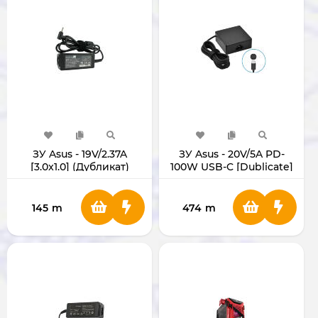
ЗУ Asus - 19V/2.37A
ЗУ Asus - 20V/5A PD-
[3.0x1.0] (Дубликат)
100W USB-C [Dublicate]
145
m
474
m