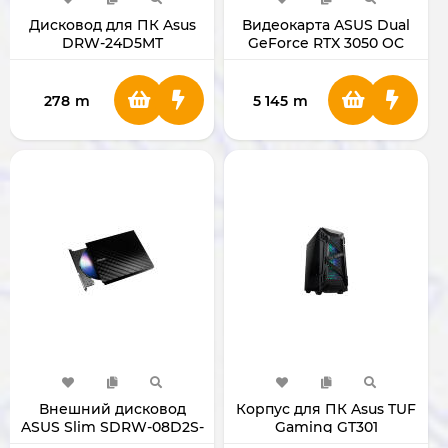
Дисковод для ПК Asus
Видеокарта ASUS Dual
DRW-24D5MT
GeForce RTX 3050 OC
Edition 6GB GDDR6
278
m
5 145
m
Внешний дисковод
Корпус для ПК Asus TUF
ASUS Slim SDRW-08D2S-
Gaming GT301
U