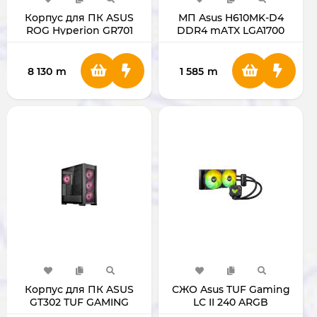
Корпус для ПК ASUS
МП Asus H610MK-D4
ROG Hyperion GR701
DDR4 mATX LGA1700
(White)
8 130
m
1 585
m
Корпус для ПК ASUS
СЖО Asus TUF Gaming
GT302 TUF GAMING
LC II 240 ARGB
(Black)