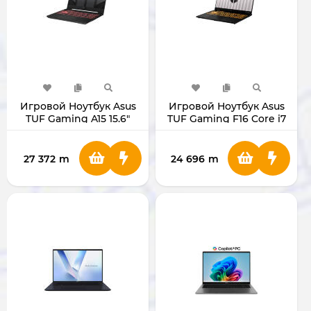
Игровой Ноутбук Asus
Игровой Ноутбук Asus
TUF Gaming A15 15.6"
TUF Gaming F16 Core i7
FA507UI-LP049 R9/RTX
RTX-5050 (16/1ТБ)
4070
27 372
m
24 696
m