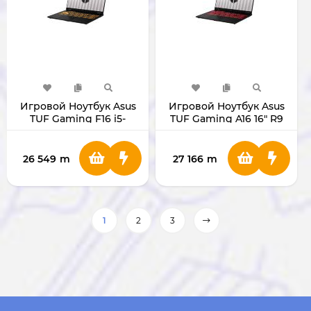
Игровой Ноутбук Asus
Игровой Ноутбук Asus
TUF Gaming F16 i5-
TUF Gaming A16 16" R9
13450HX / RTX5070 8ГБ /
RTX-5060 (16 ГБ/1ТБ)
RAM 16 ГБ/1ТБ 16"
FX608JP-RV013
26 549
m
27 166
m
1
2
3