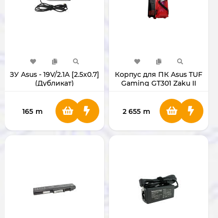
ЗУ Asus - 19V/2.1A [2.5x0.7]
Корпус для ПК Asus TUF
(Дубликат)
Gaming GT301 Zaku II
Edition ZAKU
165
m
2 655
m