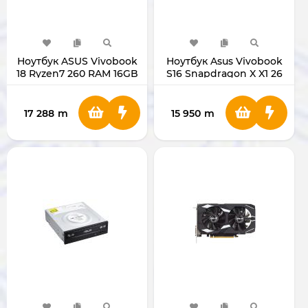
Ноутбук ASUS Vivobook
Ноутбук Asus Vivobook
18 Ryzen7 260 RAM 16GB
S16 Snapdragon X X1 26
SSD 1TB 18.0" QUIET BLUE
100 (16/512 ГБ)
M1807HA-S8025
17 288
m
15 950
m