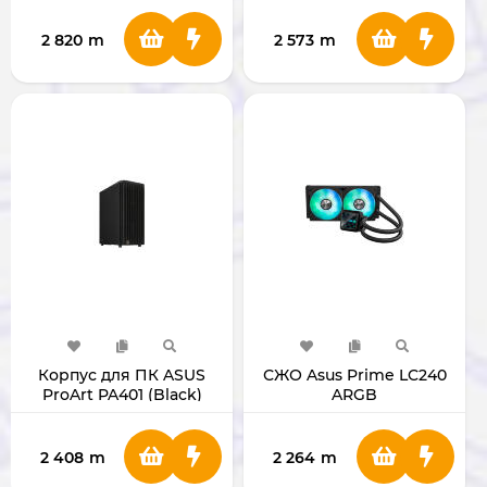
2 820
m
2 573
m
Корпус для ПК ASUS
СЖО Asus Prime LC240
ProArt PA401 (Black)
ARGB
2 408
m
2 264
m