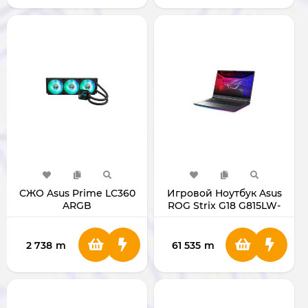
СЖО Asus Prime LC360
Игровой Ноутбук Asus
ARGB
ROG Strix G18 G815LW-
S9014 18" Ultra 9 / 5080
2 738
m
61 535
m