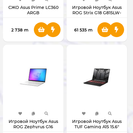
СЖО Asus Prime LC360
Игровой Ноутбук Asus
ARGB
ROG Strix G18 G815LW-
S9014 18" Ultra 9 / 5080
2 738
m
61 535
m
Игровой Ноутбук Asus
Игровой Ноутбук Asus
ROG Zephyrus G16
TUF Gaming A15 15.6"
GU605CW-QR094W 16"
FA507UI-LP049 R9/RTX