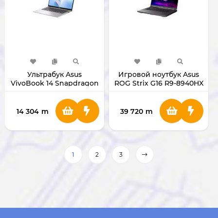
Ультрабук Asus
Игровой ноутбук Asus
VivoBook 14 Snap­dragon
ROG Strix G16 R9-8940HX
X1-26-100 (16/512 ГБ)
RTX5070 (32ГБ/1 ТБ)
14 304
m
39 720
m
1
2
3