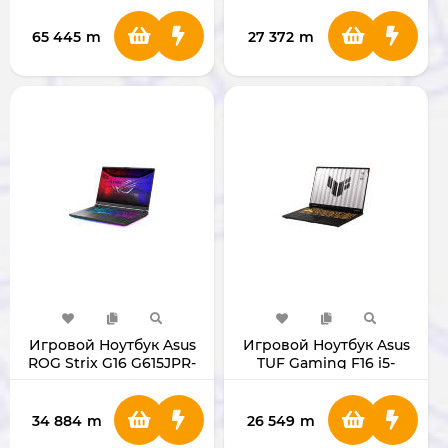
U9/RTX5080 (White)
4070
65 445
m
27 372
m
Игровой Ноутбук Asus
Игровой Ноутбук Asus
ROG Strix G16 G615JPR-
TUF Gaming F16 i5-
RV098 16" i7 / RTX5070
13450HX / RTX5070 8ГБ /
RAM 16 ГБ/1ТБ 16"
FX608JP-RV013
34 884
m
26 549
m