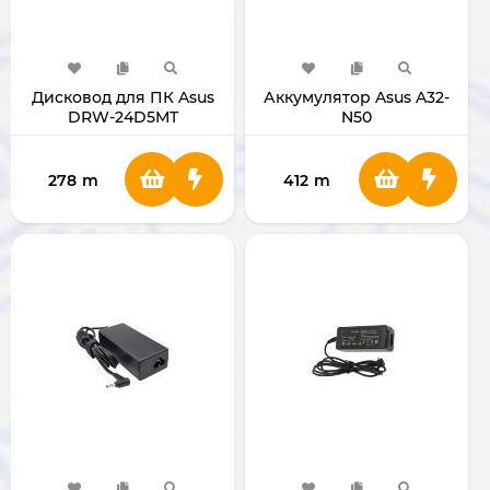
Дисковод для ПК Asus
Аккумулятор Asus A32-
DRW-24D5MT
N50
278
m
412
m