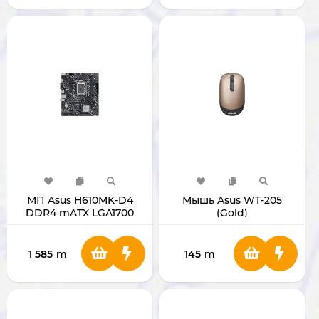
МП Asus H610MK-D4
Мышь Asus WT-205
DDR4 mATX LGA1700
(Gold)
1 585
m
145
m