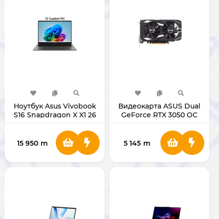
Ноутбук Asus Vivobook
Видеокарта ASUS Dual
S16 Snapdragon X X1 26
GeForce RTX 3050 OC
100 (16/512 ГБ)
Edition 6GB GDDR6
15 950
m
5 145
m