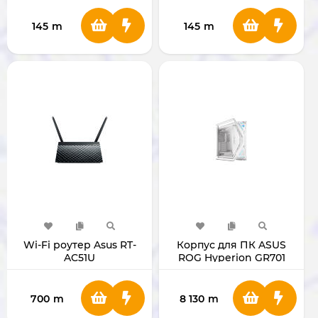
145
m
145
m
Wi-Fi роутер Asus RT-
Корпус для ПК ASUS
AC51U
ROG Hyperion GR701
(White)
700
m
8 130
m