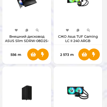
Внешний дисковод
СЖО Asus TUF Gaming
ASUS Slim SDRW-08D2S-
LC II 240 ARGB
U
556
m
2 573
m