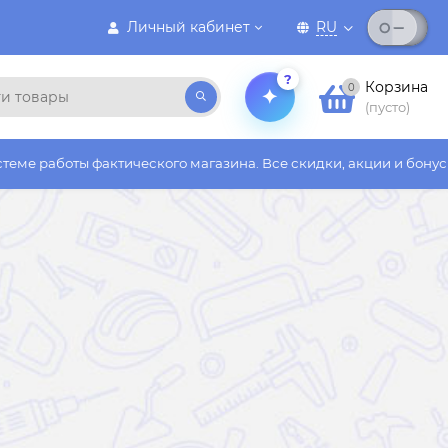
Личный кабинет
RU
?
Корзина
0
(пусто)
актического магазина. Все скидки, акции и бонусы действуют т