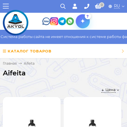
0
RU
?
стема работы сайта не имеет отношения к системе работы факти
КАТАЛОГ ТОВАРОВ
Главная
Aifeita
Aifeita
Цена