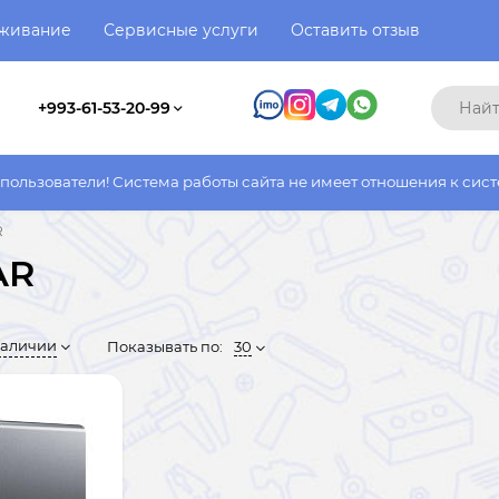
уживание
Сервисные услуги
Оставить отзыв
+993-61-53-20-99
тема работы сайта не имеет отношения к системе работы фактич
R
AR
наличии
Показывать по:
30