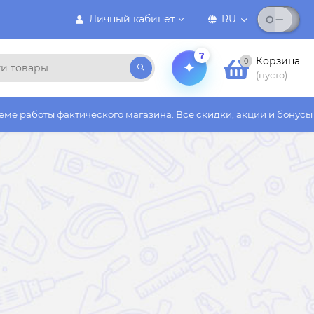
Личный кабинет
RU
?
Корзина
0
(пусто)
еского магазина. Все скидки, акции и бонусы действуют только